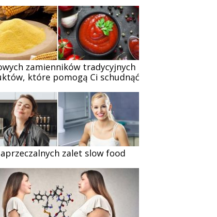
owych zamienników tradycyjnych
któw, które pomogą Ci schudnąć
zaprzeczalnych zalet slow food