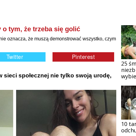
 o tym, że trzeba się golić
e nie oznacza, że muszą demonstrować wszystko, czym
25 śm
niezb
 sieci społecznej nie tylko swoją urodę,
wybie
10 ta
odchu