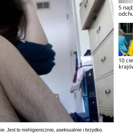
5 naj
odchu
10 ci
krajó
. Jest to niehigienicznie, aseksualnie i brzydko.