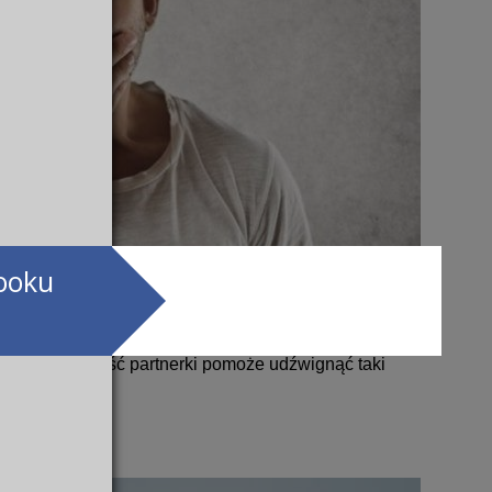
booku
eciństwa mówiono nam, że facet powinien umieć
 okazywać słabości. Powinien służyć ramieniem swojej
est to ogromna presja, więc nie każdy mężczyzna może
miałość i miłość partnerki pomoże udźwignąć taki