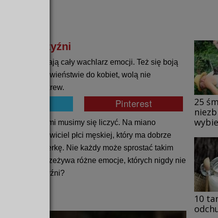
 się mężczyźni
ennie przeżywają cały wachlarz emocji. Też się boją
ednak w przeciwieństwie do kobiet, wolą nie
howują zimną krew.
25 śm
niezb
wybie
zasady, z którymi musimy się liczyć. Na miano
 ten przedstawiciel płci męskiej, który ma dobrze
zy stałą partnerkę. Nie każdy może sprostać takim
mężczyzna przeżywa różne emocje, których nigdy nie
ą i boją mężczyźni?
10 ta
odchu