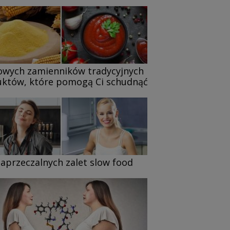
owych zamienników tradycyjnych
któw, które pomogą Ci schudnąć
zaprzeczalnych zalet slow food