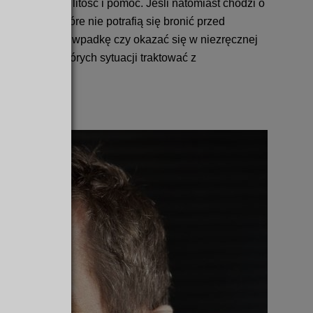
, zasługuje na litość i pomoc. Jeśli natomiast chodzi o
sób słabych, które nie potrafią się bronić przed
ją się zaliczyć wpadkę czy okazać się w niezręcznej
 nie mogą niektórych sytuacji traktować z