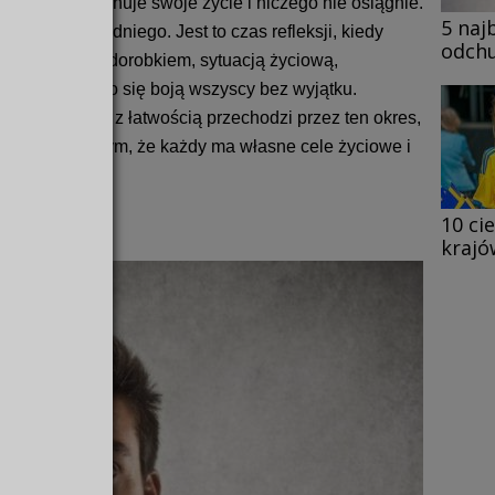
tego, że zmarnuje swoje życie i niczego nie osiągnie.
5 naj
ys wieku średniego. Jest to czas refleksji, kiedy
odchu
tychczasowym dorobkiem, sytuacją życiową,
o okres, którego się boją wszyscy bez wyjątku.
pomocy. Ktoś z łatwością przechodzi przez ten okres,
ą. Pamiętaj o tym, że każdy ma własne cele życiowe i
10 ci
krajó