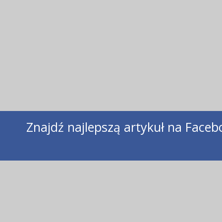
Znajdź najlepszą artykuł na Face
Mężczyzna boi się być słaby. Od dzi
stawiać czoło trudnościom i nigdy nie
partnerce i nigdy się nie poddawać. J
sobie sam z tym poradzić. Tylko wyrozu
ciężar odpowiedzialności.
3. Drwiny