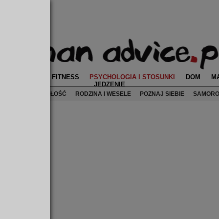
EZOTERYKA
FITNESS
PSYCHOLOGIA I STOSUNKI
DOM
M
JEDZENIE
ERA
SEKS
MIŁOŚĆ
RODZINA I WESELE
POZNAJ SIEBIE
SAMORO