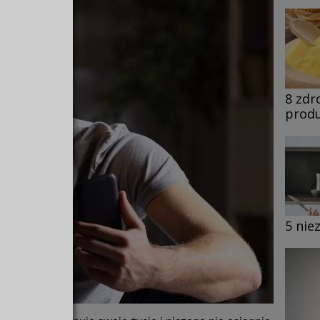
8 zdr
produ
5 nie