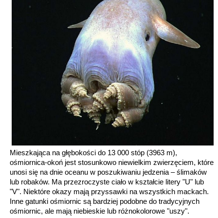
Mieszkająca na głębokości do 13 000 stóp (3963 m),
ośmiornica-okoń jest stosunkowo niewielkim zwierzęciem, które
unosi się na dnie oceanu w poszukiwaniu jedzenia – ślimaków
lub robaków. Ma przezroczyste ciało w kształcie litery "U" lub
"V". Niektóre okazy mają przyssawki na wszystkich mackach.
Inne gatunki ośmiornic są bardziej podobne do tradycyjnych
ośmiornic, ale mają niebieskie lub różnokolorowe "uszy".