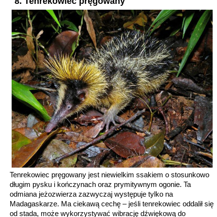
8. Tenrekowiec pręgowany
Znajdź najlepszą artykuł na
Facebooku
Już podoba WomanAdvice.pl
Tenrekowiec pręgowany jest niewielkim ssakiem o stosunkowo
długim pysku i kończynach oraz prymitywnym ogonie. Ta
odmiana jeżozwierza zazwyczaj występuje tylko na
Madagaskarze. Ma ciekawą cechę – jeśli tenrekowiec oddalił się
od stada, może wykorzystywać wibrację dźwiękową do