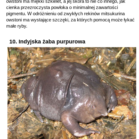
owstoni ma miękki szkielet, a jej skóra to nie co innego, jak
cienka przezroczysta powłoka o minimalnej zawartości
pigmentu. W odróżnieniu od zwykłych rekinów mitsukurina
owstoni ma wystające szczęki, za których pomocą może łykać
małe ryby.
10. Indyjska żaba purpurowa