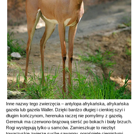
Inne nazwy tego zwierzęcia – antylopa afrykańska, afrykańska
gazela lub gazela Waller. Dzięki bardzo długiej i cienkiej szyi i
długim kończynom, herenuka raczej nie pomylimy z gazelą.
Gerenuk ma czerwono-brązową sierść po bokach i biały brzuch.
Rogi występują tylko u samców. Zamieszkuje to niezbyt
towarzyskie zwierzę suche sawanny, porośnięte ciernistymi