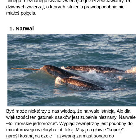
"innego" nieznanego świata zwierzęcego? Przedstawiamy 15
dziwnych zwierząt, o których istnieniu prawdopodobnie nie
miałeś pojęcia.
1. Narwal
Być może niektórzy z nas wiedzą, że narwale istnieją. Ale dla
większości ten gatunek ssaków jest zupełnie nieznany. Narwale
–to "morskie jednorożce". Wygląd zewnętrzny jest podobny do
miniaturowego wieloryba lub fokę. Mają na głowie "kopułę"–
narośl kostną na czole – używaną zamiast sonaru do