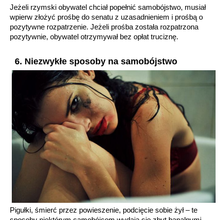
Jeżeli rzymski obywatel chciał popełnić samobójstwo, musiał
wpierw złożyć prośbę do senatu z uzasadnieniem i prośbą o
pozytywne rozpatrzenie. Jeżeli prośba została rozpatrzona
pozytywnie, obywatel otrzymywał bez opłat truciznę.
6. Niezwykłe sposoby na samobójstwo
Pigułki, śmierć przez powieszenie, podcięcie sobie żył – te
sposoby niektórym samobójcom wydają się zbyt banalnymi,