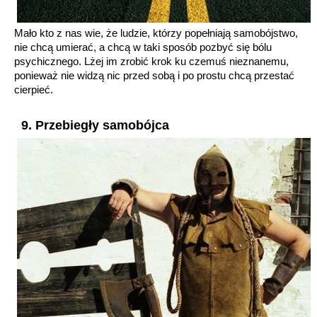
Mało kto z nas wie, że ludzie, którzy popełniają samobójstwo,
Znajdź najlepszą artykuł na
nie chcą umierać, a chcą w taki sposób pozbyć się bólu
Facebooku
psychicznego. Lżej im zrobić krok ku czemuś nieznanemu,
ponieważ nie widzą nic przed sobą i po prostu chcą przestać
cierpieć.
Już podoba WomanAdvice.pl
9. Przebiegły samobójca