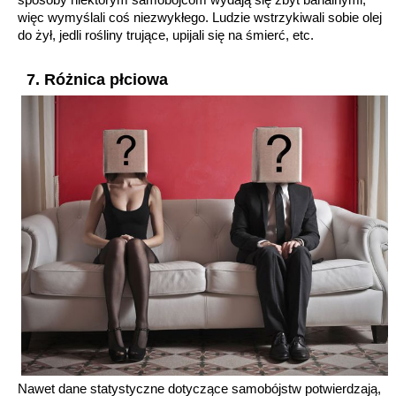
więc wymyślali coś niezwykłego. Ludzie wstrzykiwali sobie olej
do żył, jedli rośliny trujące, upijali się na śmierć, etc.
7. Różnica płciowa
Nawet dane statystyczne dotyczące samobójstw potwierdzają,