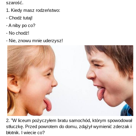
szarość.
1. Kiedy masz rodzeństwo:
- Chodź tutaj!
- A niby po co?
- No chodź!
- Nie, znowu mnie uderzysz!
2. "W liceum pożyczyłem bratu samochód, którym spowodował
stłuczkę. Przed powrotem do domu, zdążył wymienić zderzak i
błotnik. I wiecie co?