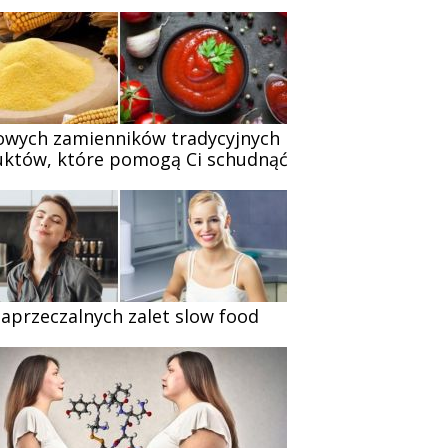
owych zamienników tradycyjnych
któw, które pomogą Ci schudnąć
zaprzeczalnych zalet slow food