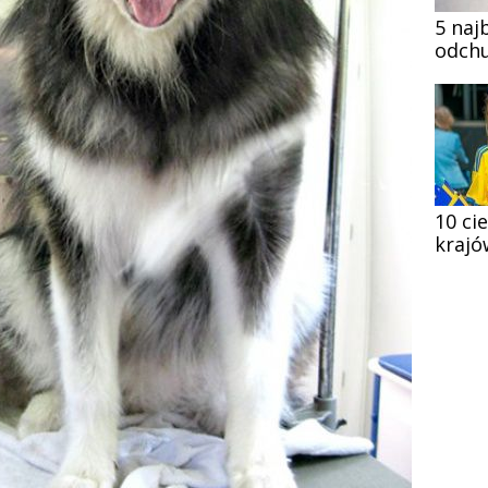
5 naj
odchu
10 ci
krajó