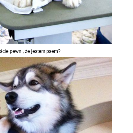
eście pewni, że jestem psem?
booku