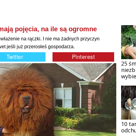
mają pojęcia, na ile są ogromne
 włażenie na rączki. I nie ma żadnych przyczyn
t jeśli już przerosłeś gospodarza.
25 śm
niezb
wybie
10 ta
odchu