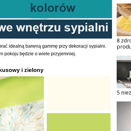
8 zdr
produ
brać idealną barwną gammę przy dekoracji sypialni.
im pokoju będzie o wiele przyjemniej.
kusowy i zielony
5 nie