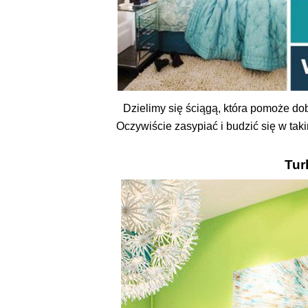
Dzielimy się ściągą, która pomoże do
Oczywiście zasypiać i budzić się w tak
Tur