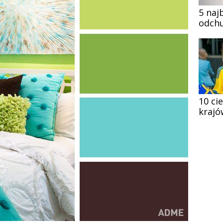
5 naj
odchu
10 ci
krajó