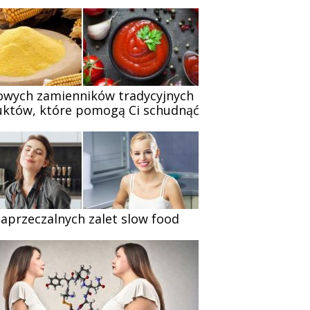
owych zamienników tradycyjnych
któw, które pomogą Ci schudnąć
zaprzeczalnych zalet slow food