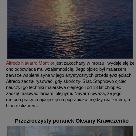
Alfredo Navarro Montllor
jest zakochany w morzu i wydaje się,że
ono odpowiada mu wzajemnością. Jego ojciec był malarzem i
zawsze wspierał syna w jego artystycznych przedsięwzięciach.
Alfredo zaczął rysować, gdy skończył 5 lat. Stopniowo ojciec
nauczył go techniki malarstwa olejnego i od 13 lat chłopiec
zaczął malować farbami olejnymi. Navarro uważa, że jego
metoda pracy znajduje się na pograniczu między realizmem, a
hiperrealizmem.
Przezroczysty poranek Oksany Krawczenko