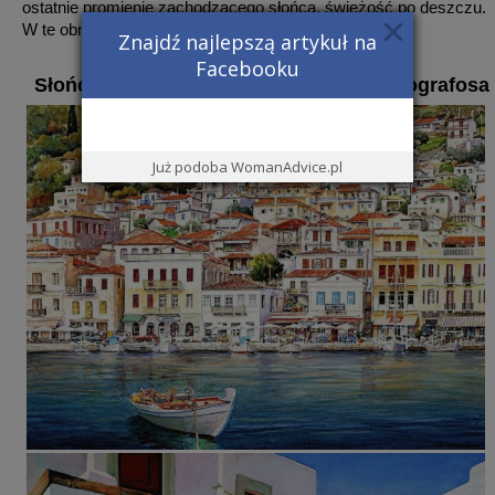
ostatnie promienie zachodzącego słońca, świeżość po deszczu.
W te obrazy chce się zanurzyć z głową.
Znajdź najlepszą artykuł na
Facebooku
Słońce Grecji w akwarelach Pantelisa Zografosa
Już podoba WomanAdvice.pl