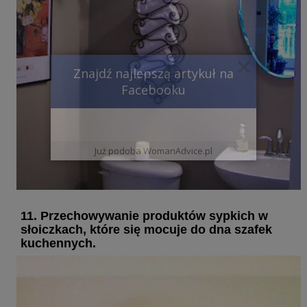
Znajdź najlepszą artykuł na
Facebooku
Już podoba WomanAdvice.pl
11. Przechowywanie produktów sypkich w
słoiczkach, które się mocuje do dna szafek
kuchennych.