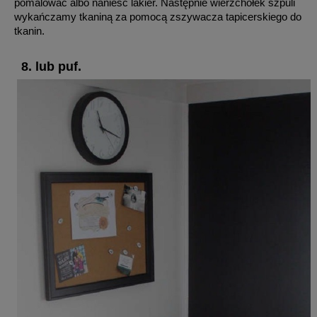
pomalować albo nanieść lakier. Następnie wierzchołek szpuli
wykańczamy tkaniną za pomocą zszywacza tapicerskiego do
tkanin.
8. lub puf.