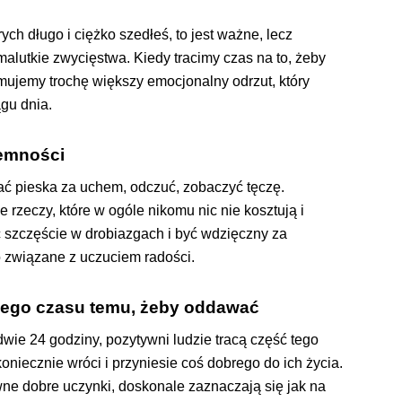
ch długo i ciężko szedłeś, to jest ważne, lecz
malutkie zwycięstwa. Kiedy tracimy czas na to, żeby
mujemy trochę większy emocjonalny odrzut, który
gu dnia.
jemności
ać pieska za uchem, odczuć, zobaczyć tęczę.
e rzeczy, które w ogóle nikomu nic nie kosztują i
 szczęście w drobiazgach i być wdzięczny za
o związane z uczuciem radości.
ojego czasu temu, żeby oddawać
wie 24 godziny, pozytywni ludzie tracą część tego
koniecznie wróci i przyniesie coś dobrego do ich życia.
wne dobre uczynki, doskonale zaznaczają się jak na