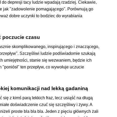
 do depresji tacy ludzie wpadają rzadziej. Ciekawie,
cie jak "zadowolenie pomagającego". Porównują go
waż dobre uczynki to bodziec do wyrabiania
ić poczucie czasu
asznie skomplikowanego, inspirującego i znaczącego,
rzepływ". Szczęśliwi ludzie podświadomie szukają
h umiejętności, stanie się wezwaniem, będzie ich
 "poniósł" ten przepływ, co wywołuje uczucie
okiej komunikacji nad lekką gadaniną
 się z kimś parą lekkich fraz, lecz usiąść na długą
ałe doświadczenie czuć się szczęśliwy i żywy. A
aniżeli proste bla bla bla. Jeden z pięciu głównych żali