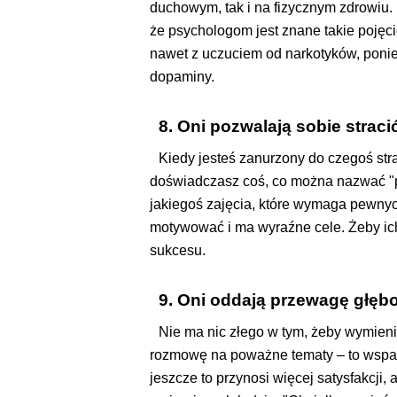
duchowym, tak i na fizycznym zdrowiu. I
że psychologom jest znane takie poję
nawet z uczuciem od narkotyków, ponie
dopaminy.
8. Oni pozwalają sobie strac
Kiedy jesteś zanurzony do czegoś str
doświadczasz coś, co można nazwać "p
jakiegoś zajęcia, które wymaga pewnyc
motywować i ma wyraźne cele. Żeby ich
sukcesu.
9. Oni oddają przewagę głęb
Nie ma nic złego w tym, żeby wymienić
rozmowę na poważne tematy – to wspani
jeszcze to przynosi więcej satysfakcji, 