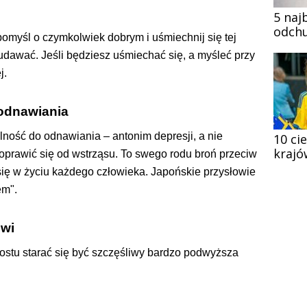
5 naj
odchu
pomyśl o czymkolwiek dobrym i uśmiechnij się tej
udawać. Jeśli będziesz uśmiechać się, a myśleć przy
j.
 odnawiania
ność do odnawiania – antonim depresji, a nie
10 ci
krajó
k oprawić się od wstrząsu. To swego rodu broń przeciw
ię w życiu każdego człowieka. Japońskie przysłowie
em".
iwi
o prostu starać się być szczęśliwy bardzo podwyższa