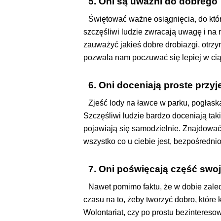
5. Oni są uważni do dobrego
Świętować ważne osiągnięcia, do który
szczęśliwi ludzie zwracają uwagę i na 
zauważyć jakieś dobre drobiazgi, otrzy
pozwala nam poczuwać się lepiej w cią
6. Oni doceniają proste przy
Zjeść lody na ławce w parku, pogłask
Szczęśliwi ludzie bardzo doceniają taki
pojawiają się samodzielnie. Znajdować
wszystko co u ciebie jest, bezpośredni
7. Oni poświęcają część sw
Nawet pomimo faktu, że w dobie zaled
czasu na to, żeby tworzyć dobro, które 
Wolontariat, czy po prostu bezintereso