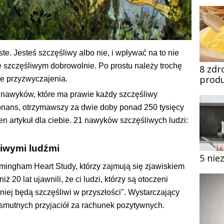
te. Jesteś szczęśliwy albo nie, i wpływać na to nie
ę szczęśliwym dobrowolnie. Po prostu należy trochę
8 zdr
produ
ne przyzwyczajenia.
21 nawyków, które ma prawie każdy szczęśliwy
onans, otrzymawszy za dwie doby ponad 250 tysięcy
n artykuł dla ciebie. 21 nawyków szczęśliwych ludzi:
liwymi ludźmi
5 nie
mingham Heart Study, którzy zajmują się zjawiskiem
 20 lat ujawnili, że ci ludzi, którzy są otoczeni
iej będą szczęśliwi w przyszłości". Wystarczający
smutnych przyjaciół za rachunek pozytywnych.