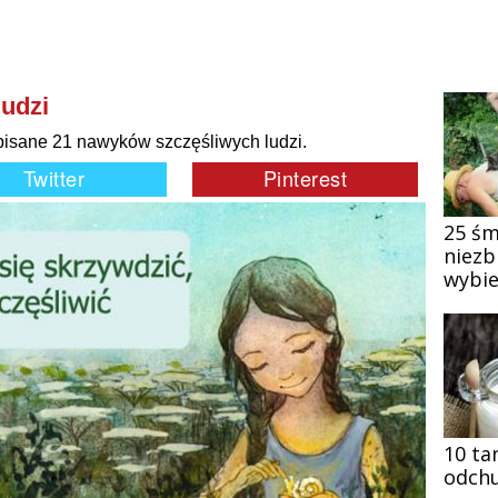
udzi
pisane 21 nawyków szczęśliwych ludzi.
25 śm
niezb
wybie
10 ta
odchu