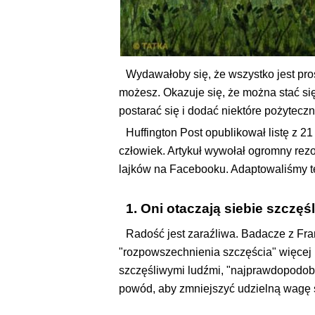
Wydawałoby się, że wszystko jest pros
możesz. Okazuje się, że można stać si
postarać się i dodać niektóre pożytecz
Huffington Post opublikował listę z 
człowiek. Artykuł wywołał ogromny rez
lajków na Facebooku. Adaptowaliśmy te
1. Oni otaczają siebie szczęś
Radość jest zaraźliwa. Badacze z Fra
"rozpowszechnienia szczęścia" więcej niż
szczęśliwymi ludźmi, "najprawdopodobn
powód, aby zmniejszyć udzielną wagę 