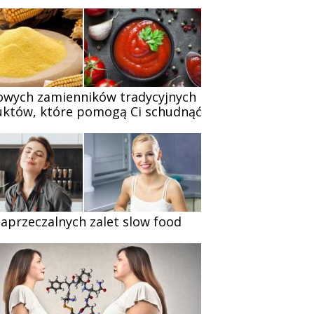
owych zamienników tradycyjnych
któw, które pomogą Ci schudnąć
zaprzeczalnych zalet slow food