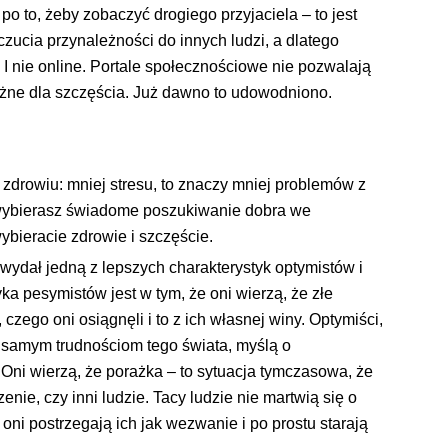
 po to, żeby zobaczyć drogiego przyjaciela – to jest
zucia przynależności do innych ludzi, a dlatego
 I nie online. Portale społecznościowe nie pozwalają
ażne dla szczęścia. Już dawno to udowodniono.
drowiu: mniej stresu, to znaczy mniej problemów z
li wybierasz świadome poszukiwanie dobra we
wybieracie zdrowie i szczęście.
wydał jedną z lepszych charakterystyk optymistów i
a pesymistów jest w tym, że oni wierzą, że złe
czego oni osiągnęli i to z ich własnej winy. Optymiści,
m samym trudnościom tego świata, myślą o
ni wierzą, że porażka – to sytuacja tymczasowa, że
enie, czy inni ludzie. Tacy ludzie nie martwią się o
oni postrzegają ich jak wezwanie i po prostu starają