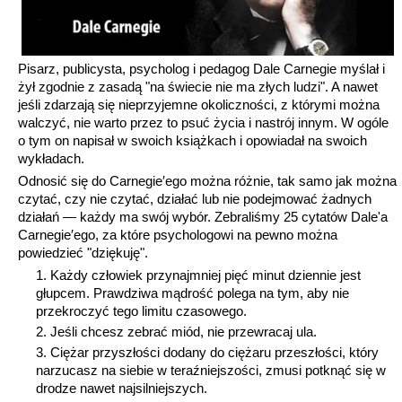
Pisarz, publicysta, psycholog i pedagog Dale Carnegie myślał i
żył zgodnie z zasadą "na świecie nie ma złych ludzi". A nawet
jeśli zdarzają się nieprzyjemne okoliczności, z którymi można
walczyć, nie warto przez to psuć życia i nastrój innym. W ogóle
o tym on napisał w swoich książkach i opowiadał na swoich
wykładach.
Odnosić się do Carnegie′ego można różnie, tak samo jak można
czytać, czy nie czytać, działać lub nie podejmować żadnych
działań — każdy ma swój wybór. Zebraliśmy 25 cytatów Dale'a
Carnegie′ego, za które psychologowi na pewno można
powiedzieć "dziękuję".
Każdy człowiek przynajmniej pięć minut dziennie jest
głupcem. Prawdziwa mądrość polega na tym, aby nie
przekroczyć tego limitu czasowego.
Jeśli chcesz zebrać miód, nie przewracaj ula.
Ciężar przyszłości dodany do ciężaru przeszłości, który
narzucasz na siebie w teraźniejszości, zmusi potknąć się w
drodze nawet najsilniejszych.