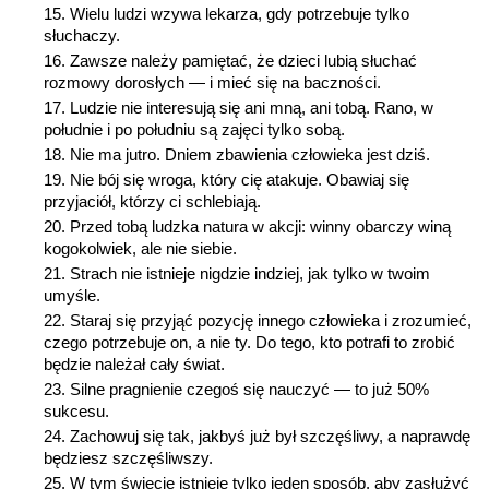
Wielu ludzi wzywa lekarza, gdy potrzebuje tylko
słuchaczy.
Zawsze należy pamiętać, że dzieci lubią słuchać
rozmowy dorosłych — i mieć się na baczności.
Ludzie nie interesują się ani mną, ani tobą. Rano, w
południe i po południu są zajęci tylko sobą.
Nie ma jutro. Dniem zbawienia człowieka jest dziś.
Nie bój się wroga, który cię atakuje. Obawiaj się
przyjaciół, którzy ci schlebiają.
Przed tobą ludzka natura w akcji: winny obarczy winą
kogokolwiek, ale nie siebie.
Strach nie istnieje nigdzie indziej, jak tylko w twoim
umyśle.
Staraj się przyjąć pozycję innego człowieka i zrozumieć,
czego potrzebuje on, a nie ty. Do tego, kto potrafi to zrobić
będzie należał cały świat.
Silne pragnienie czegoś się nauczyć — to już 50%
sukcesu.
Zachowuj się tak, jakbyś już był szczęśliwy, a naprawdę
będziesz szczęśliwszy.
W tym świecie istnieje tylko jeden sposób, aby zasłużyć