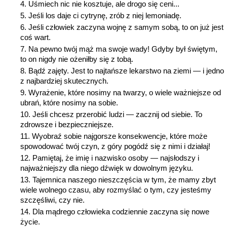
Uśmiech nic nie kosztuje, ale drogo się ceni...
Jeśli los daje ci cytrynę, zrób z niej lemoniadę.
Jeśli człowiek zaczyna wojnę z samym sobą, to on już jest
coś wart.
Na pewno twój mąż ma swoje wady! Gdyby był świętym,
to on nigdy nie ożeniłby się z tobą.
Bądź zajęty. Jest to najtańsze lekarstwo na ziemi — i jedno
z najbardziej skutecznych.
Wyrażenie, które nosimy na twarzy, o wiele ważniejsze od
ubrań, które nosimy na sobie.
Jeśli chcesz przerobić ludzi — zacznij od siebie. To
zdrowsze i bezpieczniejsze.
Wyobraź sobie najgorsze konsekwencje, które może
spowodować twój czyn, z góry pogódź się z nimi i działaj!
Pamiętaj, że imię i nazwisko osoby — najsłodszy i
najważniejszy dla niego dźwięk w dowolnym języku.
Tajemnica naszego nieszczęścia w tym, że mamy zbyt
wiele wolnego czasu, aby rozmyślać o tym, czy jesteśmy
szczęśliwi, czy nie.
Dla mądrego człowieka codziennie zaczyna się nowe
życie.