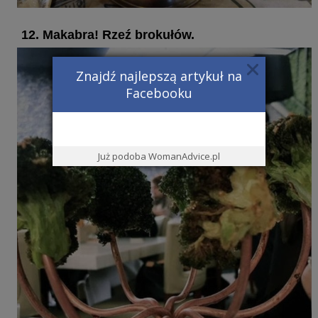
12. Makabra! Rzeź brokułów.
Znajdź najlepszą artykuł na
Facebooku
Już podoba WomanAdvice.pl