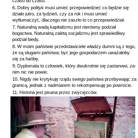
czasu do czasu.
Dobry polityk musi umieć przepowiedzieć co będzie się
działo jutro, za tydzień, czy za rok i musi umieć
wytłumaczyć, dlaczego nie zaszło to co przepowiedział.
Naturalną wadą kapitalizmu jest nierówny podział
bogactwa. Naturalną zaletą socjalizmu jest sprawiedliwy
podział biedy.
W moim państwie przedstawiciele władzy dumni są z tego,
że są sługami państwa; być jego gospodarzem uważałoby
się za hańbę.
Dyplomata to człowiek, który dwukrotnie się zastanowi, za­
nim nic nie powie.
Nigdy nie krytykuję rządu swego państwa przebywając za
granicą, jednak z nadmiarem to rekompensuję po powrocie.
Historia jest pisana przez zwycięzców.