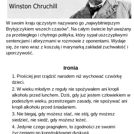
W swoim kraju ojczystym nazywano go „najwybitniejszym
Brytyjczykiem wszech czasów”. Na całym świecie był uważany
za przebiegłego i chytrego polityka, który sypał uszczypliwymi
sentencjami i aforyzmami w rozmowie z oponentami. Wydaje
się, że rano wraz z koszulą i marynarką zakładał zuchwałość i
uporczywość.
Ironia
Prościej jest rządzić narodem niż wychować czwórkę
dzieci.
W wieku młodym z reguły nie spożywałem ani kropli
alkoholu przed lunchem. Dziś, gdy już jestem człowiekiem w
podeszłym wieku, przestrzegam zasady, nie spożywać ani
kropli alkoholu przed śniadaniem.
Nie biegaj, gdy możesz stać, nie stój, gdy możesz
siedzieć, nie siedź, gdy możesz leżeć.
Jedynie czego pragnąłem, to zgodności ze swoimi
życzeniami po konstruktywnej dyskusji.