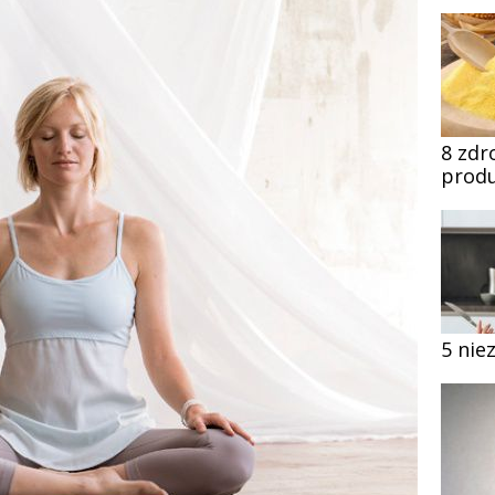
8 zdr
produ
5 nie