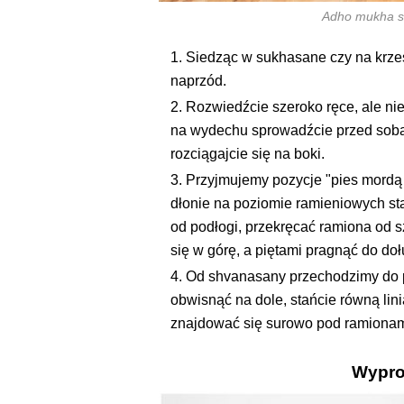
Adho mukha sh
Siedząc w sukhasane czy na krześ
naprzód.
Rozwiedźcie szeroko ręce, ale nie
na wydechu sprowadźcie przed sobą.
rozciągajcie się na boki.
Przyjmujemy pozycje "pies mordą 
dłonie na poziomie ramieniowych s
od podłogi, przekręcać ramiona od 
się w górę, a piętami pragnąć do doł
Od shvanasany przechodzimy do poz
obwisnąć na dole, stańcie równą lini
znajdować się surowo pod ramionam
Wypro