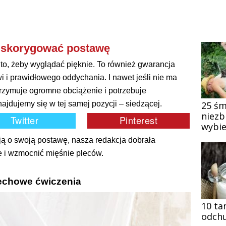
ą skorygować postawę
 to, żeby wyglądać pięknie. To również gwarancja
 i prawidłowego oddychania. I nawet jeśli nie ma
rzymuje ogromne obciążenie i potrzebuje
ajdujemy się w tej samej pozycji – siedzącej.
25 śm
niezb
wybie
ją o swoją postawę, nasza redakcja dobrała
e i wzmocnić mięśnie pleców.
chowe ćwiczenia
10 ta
odchu