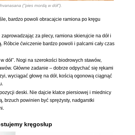
vanasana ("pies mordą w dół").
le, bardzo powoli obracajcie ramiona po kręgu
 zaprowadzając za plecy, ramiona skierujcie na dół i
 Róbcie ćwiczenie bardzo powoli i palcami cały czas
w dół". Nogi na szerokości biodrowych stawów,
tawów. Główne zadanie – dobrze odpychać się rękami
szyi, wyciągać głowę na dół, kością ogonową ciągnąć
u.
ycji deski. Nie dajcie klatce piersiowej i miednicy
ą, brzuch powinien być sprężysty, nadgarstki
i.
stujemy kręgosłup