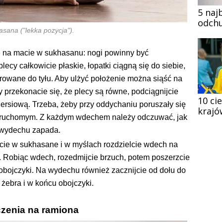
5 naj
odchu
sana ("lekka pozycja").
 na macie w sukhasanu: nogi powinny być
lecy całkowicie płaskie, łopatki ciągną się do siebie,
rowane do tyłu. Aby ulżyć położenie można siąść na
y przekonacie się, że plecy są równe, podciągnijcie
10 ci
iersiową. Trzeba, żeby przy oddychaniu poruszały się
krajó
nieruchomym. Z każdym wdechem należy odczuwać, jak
a wydechu zapada.
ie w sukhasane i w myślach rozdzielcie wdech na
ki. Robiąc wdech, rozedmijcie brzuch, potem poszerzcie
 obojczyki. Na wydechu również zacznijcie od dołu do
 żebra i w końcu obojczyki.
zenia na ramiona