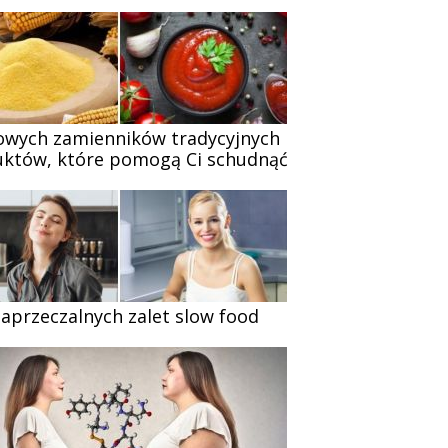
owych zamienników tradycyjnych
któw, które pomogą Ci schudnąć
zaprzeczalnych zalet slow food