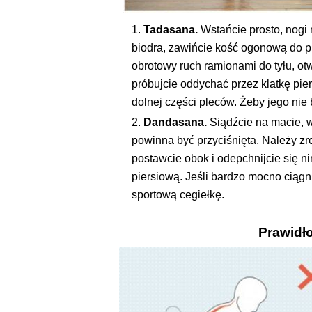
Tadasana.
Wstańcie prosto, nogi 
biodra, zawińcie kość ogonową do pr
obrotowy ruch ramionami do tyłu, otw
próbujcie oddychać przez klatkę pi
dolnej części pleców. Żeby jego nie b
Dandasana.
Siądźcie na macie, w
powinna być przyciśnięta. Należy zr
postawcie obok i odepchnijcie się n
piersiową. Jeśli bardzo mocno ciągn
sportową cegiełkę.
Prawidł