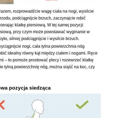
razem, rozprowadźcie wagę ciała na nogi, wysilcie
zodu, podciągnijcie brzuch, zaczynajcie robić
ierając klatkę piersiową. W tej samej pozycji
ersiową, przy czym może powstawać wyginanie w
yło, silniej podciągnijcie i wysilcie brzuch.
yciągnijcie nogi, cała tylna powierzchnia nóg
obić idealny równy kąt między ciałem i nogami. Ręce
imi – to pomoże prostować plecy i rozewrzeć klatkę
ie tylną powierzchnię nóg, można siąść na koc, czy
owa pozycja siedząca