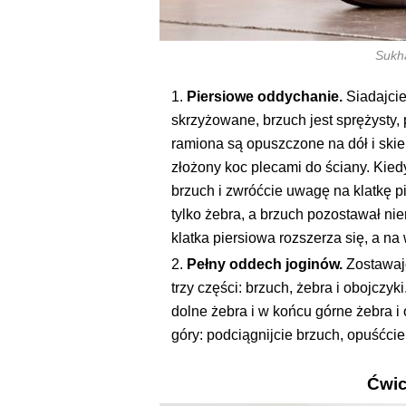
Sukha
Piersiowe oddychanie.
Siadajcie
skrzyżowane, brzuch jest sprężysty, p
ramiona są opuszczone na dół i skie
złożony koc plecami do ściany. Kied
brzuch i zwróćcie uwagę na klatkę p
tylko żebra, a brzuch pozostawał 
klatka piersiowa rozszerza się, a n
Pełny oddech joginów.
Zostawajc
trzy części: brzuch, żebra i obojczy
dolne żebra i w końcu górne żebra i
góry: podciągnijcie brzuch, opuśćcie
Ćwic