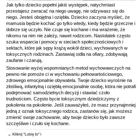
Jak tylko dziecko popełni jakiś występek, natychmiast
przestajesz zwracać na niego uwagę, nie odzywasz się do
niego. Jesteś obojętna i oziębła. Dziecko zaczyna myśleć, że
mamusia będzie kochać go tylko wtedy, kiedy będzie grzeczne i
dobrze się uczyło. Nie czuje się kochane i ma wrażenie, że
nikomu na nim nie zależy, nawet rodzicom. Nastolatek często
szuka wsparcia i pomocy w sieciach społecznościowych i
sektach, które jak sępy krążą wokół dzieci, wychowanych w
toksycznych rodzinach. Zastawiaj sidła na ofiary, zdobywają
zaufanie i czarują.
Stosowanie wyżej wspomnianych metod wychowawczych na
pewno nie pomoże ci w wychowaniu pełnowartościowego,
zdrowego emocjonalnie obywatela. Twoje dziecko wyrośnie na
złośliwą, infantylną i oziębłą emocjonalnie osobę, która nie potrafi
podejmować samodzielnych decyzji i stawiać czoło
trudnościom. Często bycie toksycznym dziedziczymy z
pokolenia na pokolenie. Jeśli zauważyłeś, że masz przynajmniej
jedną z oznak toksycznego rodzica, zastanów się, jak możesz
zmienić swoje zachowanie, aby twoje dziecko było zawsze
szczęśliwe i czuło się kochane.
← Kliknij "Lubię to" i