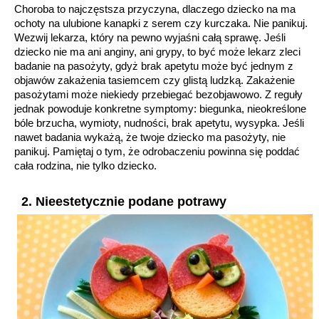
Choroba to najczęstsza przyczyna, dlaczego dziecko na ma
ochoty na ulubione kanapki z serem czy kurczaka. Nie panikuj.
Wezwij lekarza, który na pewno wyjaśni całą sprawę. Jeśli
dziecko nie ma ani anginy, ani grypy, to być może lekarz zleci
badanie na pasożyty, gdyż brak apetytu może być jednym z
objawów zakażenia tasiemcem czy glistą ludzką. Zakażenie
pasożytami może niekiedy przebiegać bezobjawowo. Z reguły
jednak powoduje konkretne symptomy: biegunka, nieokreślone
bóle brzucha, wymioty, nudności, brak apetytu, wysypka. Jeśli
nawet badania wykażą, że twoje dziecko ma pasożyty, nie
panikuj. Pamiętaj o tym, że odrobaczeniu powinna się poddać
cała rodzina, nie tylko dziecko.
2. Nieestetycznie podane potrawy