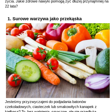
życia. Jakie zdrowe nawyki pomogą żyć dłużej przynajmniej na
22 lata?
1. Surowe warzywa jako przekąska
Jesteśmy przyzwyczajeni do podjadania batonów
czekoladowych, ciasteczek lub smakowitych kanapek z
kiełbasą? To, bez wątpienia, smaczne, ale nie przedłuża