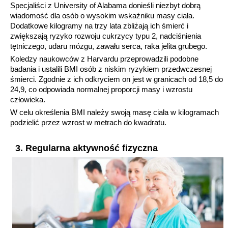
Specjaliści z University of Alabama donieśli niezbyt dobrą
wiadomość dla osób o wysokim wskaźniku masy ciała.
Dodatkowe kilogramy na trzy lata zbliżają ich śmierć i
zwiększają ryzyko rozwoju cukrzycy typu 2, nadciśnienia
tętniczego, udaru mózgu, zawału serca, raka jelita grubego.
Koledzy naukowców z Harvardu przeprowadzili podobne
badania i ustalili BMI osób z niskim ryzykiem przedwczesnej
śmierci. Zgodnie z ich odkryciem on jest w granicach od 18,5 do
24,9, co odpowiada normalnej proporcji masy i wzrostu
człowieka.
W celu określenia BMI należy swoją masę ciała w kilogramach
podzielić przez wzrost w metrach do kwadratu.
3. Regularna aktywność fizyczna