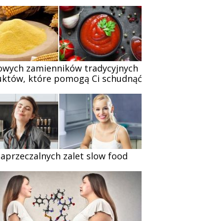
owych zamienników tradycyjnych
któw, które pomogą Ci schudnąć
zaprzeczalnych zalet slow food