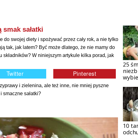
ą smak sałatki
e do swojej diety i spożywać przez cały rok, a nie tylko
ją tak, jak latem? Być może dlatego, że nie mamy do
u składników? W niniejszym artykule kilka porad, jak
25 śm
niezb
wybie
yprawy i zielenina, ale też inne, nie mniej pyszne
i smaczne sałatki?
10 ta
odchu