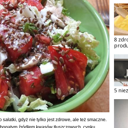
8 zdr
produ
5 nie
sałatki, gdyż nie tylko jest zdrowe, ale też smaczne.
t bogatym źródłem kwasów tłuszczowych, cynku,