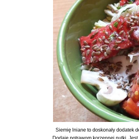
Siemię lniane to doskonały dodatek do 
Dodaje potrawom korzennej nutki. Jes