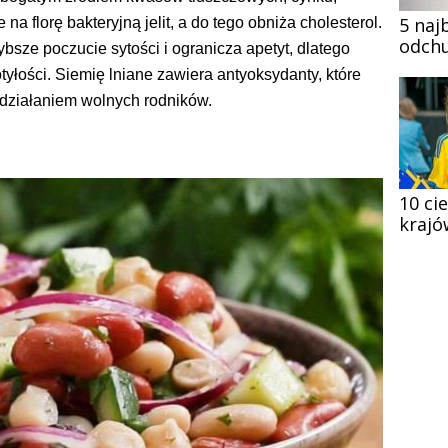
5 naj
 na florę bakteryjną jelit, a do tego obniża cholesterol.
odchu
sze poczucie sytości i ogranicza apetyt, dlatego
otyłości. Siemię lniane zawiera antyoksydanty, które
 działaniem wolnych rodników.
10 ci
krajó