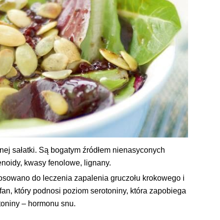
ej sałatki. Są bogatym źródłem nienasyconych
noidy, kwasy fenolowe, lignany.
osowano do leczenia zapalenia gruczołu krokowego i
an, który podnosi poziom serotoniny, która zapobiega
atoniny – hormonu snu.