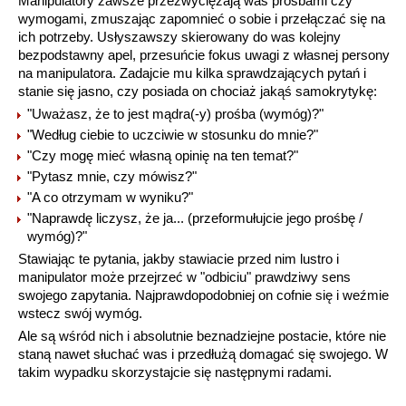
Manipulatory zawsze przezwyciężają was prośbami czy
wymogami, zmuszając zapomnieć o sobie i przełączać się na
ich potrzeby. Usłyszawszy skierowany do was kolejny
bezpodstawny apel, przesuńcie fokus uwagi z własnej persony
na manipulatora. Zadajcie mu kilka sprawdzających pytań i
stanie się jasno, czy posiada on chociaż jakąś samokrytykę:
"Uważasz, że to jest mądra(-y) prośba (wymóg)?"
"Według ciebie to uczciwie w stosunku do mnie?"
"Czy mogę mieć własną opinię na ten temat?"
"Pytasz mnie, czy mówisz?"
"A co otrzymam w wyniku?"
"Naprawdę liczysz, że ja... (przeformułujcie jego prośbę /
wymóg)?"
Stawiając te pytania, jakby stawiacie przed nim lustro i
manipulator może przejrzeć w "odbiciu" prawdziwy sens
swojego zapytania. Najprawdopodobniej on cofnie się i weźmie
wstecz swój wymóg.
Ale są wśród nich i absolutnie beznadziejne postacie, które nie
staną nawet słuchać was i przedłużą domagać się swojego. W
takim wypadku skorzystajcie się następnymi radami.