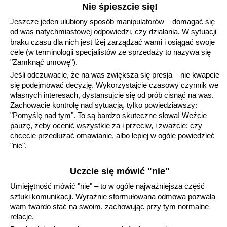
Nie śpieszcie się!
Jeszcze jeden ulubiony sposób manipulatorów – domagać się
od was natychmiastowej odpowiedzi, czy działania. W sytuacji
braku czasu dla nich jest lżej zarządzać wami i osiągać swoje
cele (w terminologii specjalistów ze sprzedaży to nazywa się
"Zamknąć umowę").
Jeśli odczuwacie, że na was zwiększa się presja – nie kwapcie
się podejmować decyzję. Wykorzystajcie czasowy czynnik we
własnych interesach, dystansujcie się od prób cisnąć na was.
Zachowacie kontrolę nad sytuacją, tylko powiedziawszy:
"Pomyślę nad tym". To są bardzo skuteczne słowa! Weźcie
pauzę, żeby ocenić wszystkie za i przeciw, i zważcie: czy
chcecie przedłużać omawianie, albo lepiej w ogóle powiedzieć
"nie".
Uczcie się mówić "nie"
Umiejętność mówić "nie" – to w ogóle najważniejsza część
sztuki komunikacji. Wyraźnie sformułowana odmowa pozwala
wam twardo stać na swoim, zachowując przy tym normalne
relacje.