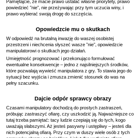
Pamiętajcie, że macie prawo ustalać własne priorytety, prawo
powiedzieć "nie", nie przeżywając przy tym uczucia winy, i
prawo wybierać swoją drogę do szczęścia.
Opowiedzcie mu o skutkach
W odpowiedź na brutalną inwazję do waszej osobistej
przestrzeni i niechcenia słyszeć wasze "nie", opowiedzcie
manipulatorowi o skutkach jego działań.
Umiejętność prognozować i przekonująco formułować
ewentualne konsekwencje – jedno z najsilniejszych środków,
które pozwalają wywieść manipulatora z gry. To stawia jego do
sytuacji bez wyjścia i zmusza zmienić stosunek do was na
pełny szacunku.
Dajcie odpór sprawcy obrazy
Czasami manipulatory dochodzą do prostych zastraszeń,
próbując zastraszyć ofiarę, czy uszkodzić ją. Najważniejsze co
tutaj trzeba pamiętać: tacy ludzie czepiają się do tych, kogo
uważają słabszymi. Aż jesteś pasywny i ustępliwy – jesteś dla
nich potencjalną ofiarą. Przy czym w duszy wiele osób z tych