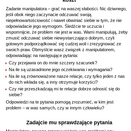
koszt
Zadanie manipulatora – grać na waszej słabości. Nic dziwnego,
jeśli obok niego zaczynacie odczuwać swoją
niepełnowartościowość i nawet obwiniać siebie w tym, że nie
odpowiadacie jego wymogom. Śledźcie te uczucia i
wspomnijcie, że problem nie jest w was. Wami manipulują, żeby
zmusić odczuwać siebie niewystarczająco dobrym, czyli
gotowym podporządkować się cudzej woli i zrezygnować ze
swoich praw. Obmyślcie wasz związek z manipulatorem,
odpowiadając na następujące pytania:
Czy przejawia on do mnie szczery szacunek?
Na ile są uzasadnione jego oczekiwania i wymagania?
Na ile są zrównoważone nasze relacje, czy tylko jeden z nas
do nich wkłada się, a inny otrzymuje korzyści?
Czy nie przeszkadzają mi te relacje dobrze odnosić się do
siebie?
Odpowiedzi na te pytania pomogą zrozumieć, w kim jest
problem – w was samych, czy w innym człowieku?
Zadajcie mu sprawdzające pytania