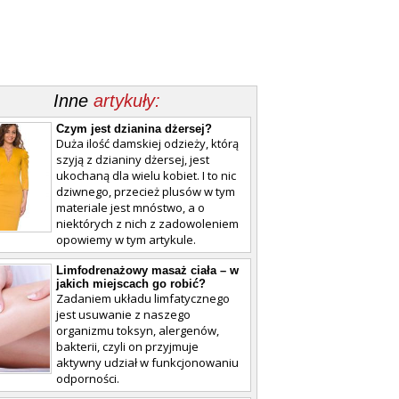
Inne
artykuły:
Czym jest dzianina dżersej?
Duża ilość damskiej odzieży, którą
szyją z dzianiny dżersej, jest
ukochaną dla wielu kobiet. I to nic
dziwnego, przecież plusów w tym
materiale jest mnóstwo, a o
niektórych z nich z zadowoleniem
opowiemy w tym artykule.
Limfodrenażowy masaż ciała – w
jakich miejscach go robić?
Zadaniem układu limfatycznego
jest usuwanie z naszego
organizmu toksyn, alergenów,
bakterii, czyli on przyjmuje
aktywny udział w funkcjonowaniu
odporności.