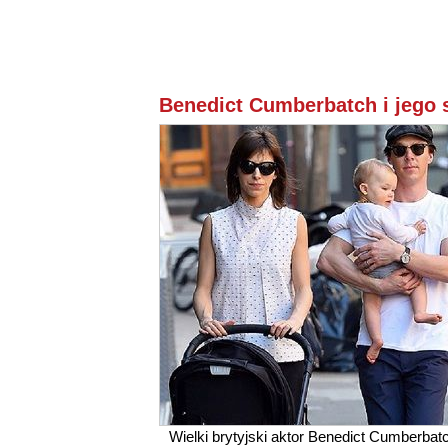
Benedict Cumberbatch i jego s
Wielki brytyjski aktor Benedict Cumberbat