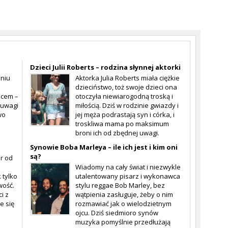
Dzieci Julii Roberts – rodzina słynnej aktorki
eniu
Aktorka Julia Roberts miała ciężkie
dzieciństwo, toż swoje dzieci ona
pcem –
otoczyła niewiarogodną troską i
 uwagi
miłością. Dziś w rodzinie gwiazdy i
wo
jej męża podrastają syn i córka, i
troskliwa mama po maksimum
broni ich od zbędnej uwagi.
Synowie Boba Marleya – ile ich jest i kim oni
są?
r od
Wiadomy na cały świat i niezwykle
 tylko
utalentowany pisarz i wykonawca
wość.
stylu reggae Bob Marley, bez
i z
wątpienia zasługuje, żeby o nim
e się
rozmawiać jak o wielodzietnym
ojcu. Dziś siedmioro synów
muzyka pomyślnie przedłużają