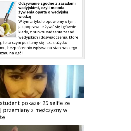
Odżywianie zgodne z zasadami
wedyjskimi, czyli metoda
żywienia oparta o wedyjską
wiedzę
W tym artykule opowiemy o tym,
jak poprawnie żywić się i głównie
kiedy, z punktu widzenia zasad
wedyjskich i doświadczenia, które
, że to czym posilamy się i czas użytku
mu, bezpośrednio wpływa na stan naszego
izmu na ogół.
 student pokazał 25 selfie ze
j przemiany z mężczyzny w
tę