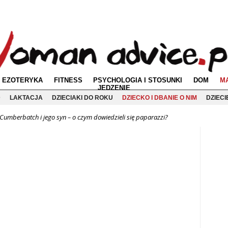
EZOTERYKA
FITNESS
PSYCHOLOGIA I STOSUNKI
DOM
M
JEDZENIE
D
LAKTACJA
DZIECIAKI DO ROKU
DZIECKO I DBANIE O NIM
DZIEC
Cumberbatch i jego syn – o czym dowiedzieli się paparazzi?