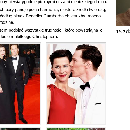
rony niewiarygodnie pięknymi oczami niebieskiego koloru.
ch pary panuje pełna harmonia, niektóre źródła twierdzą,
Według plotek Benedict Cumberbatch jest zbyt mocno
rodzinę.
sem podołać wszystkie trudności, które powstają na jej
15 zd
losie malutkiego Christophera.