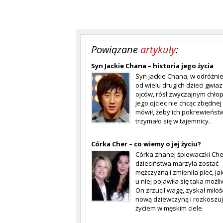
Powiązane
artykuły
:
Syn Jackie Chana – historia jego życia
Syn Jackie Chana, w odróżni
od wielu drugich dzieci gwiaz
ojców, rósł zwyczajnym chło
jego ojciec nie chcąc zbędnej
mówił, żeby ich pokrewieńst
trzymało się w tajemnicy.
Córka Cher – co wiemy o jej życiu?
Córka znanej śpiewaczki Che
dzieciństwa marzyła zostać
mężczyzną i zmieniła pleć, jak
u niej pojawiła się taka możli
On zrzucił wagę, zyskał miłośc
nową dziewczyną i rozkoszuj
życiem w męskim ciele.