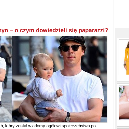
yn – o czym dowiedzieli się paparazzi?
ch, który został wiadomy ogółowi społeczeństwa po