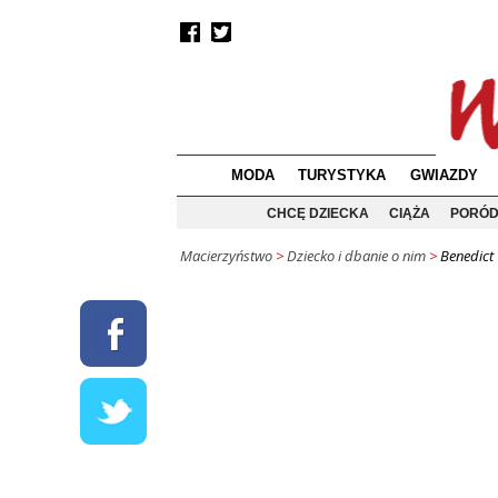
MODA
TURYSTYKA
GWIAZDY
CHCĘ DZIECKA
CIĄŻA
PORÓ
Macierzyństwo
>
Dziecko i dbanie o nim
>
Benedict 