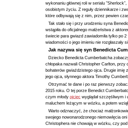
wykonaniu głównej roli w serialu "Sherlock"
osobistym życiu. Z reguły dziennikarze i z
które odbywają się z nim, przez pewien cza
Tak stało się i przy urodzeniu syna Bened
wstąpiła do oficjalnego małżeństwa z aktor
świecie para gwiazd zawiadomiła tylko po 2
wiadomości o jego imieniu nie rozgłaszały s
Jak nazywa się syn Benedicta Cu
Dziecko Benedicta Cumberbatcha zobaczy
chłopaka nazwali Christopher Carlton, przy 
bohaterów gwiaździstego ojca. Drugie imię 
jego ojca, słynnego aktora Timothy Cumber
Otrzymać te dane i po raz pierwszy zobacz
2015 roku. O tej porze Benedict Cumberbatc
czym młody
ojciec
wyglądał szczęśliwym i 
maluchem leżącym w wózku, a potem wziął go 
Warto odznaczyć, że chociaż małżonkowie 
swojego nowonarodzonego niemowlęcia oni 
Christophera nie chowają w wózku, czy pod 