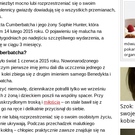
, niezbyt mocno lubi rozprzestrzeniać się o swoim
wolennicy gwiazdy dowiadują się o wszystkich przemianach,
s.
icta Cumberbatcha i jego żony Sophie Hunter, która
em 14 lutego 2015 roku. O pojawieniu się malucha na
 tygodniach po nadejściu szczęśliwego wydarzenia, a
mówią
ię w ciągu 3 miesięcy.
pokar
mberbatcha?
organ
ło świat 1 czerwca 2015 roku. Nowonarodzonego
czym pierwsze imię jemu dali dla uczczenia jednego z
z kolei zbiega się z drugim imieniem samego Benedykta i
batcha.
yć niemowlę, dziennikarze potrafili tylko we wrześniu
h z żoną i dzieckiem poszli na wspólny spacer. Przy
uskrzydlonym troską i
miłością
– on stale bawił się z
Szok:
na ręce i delikatnie przycisnął do siebie.
swoje
nie lubią rozprzestrzeniać się o swoim osobistym życiu,
kobie
nie ukrywają. Podczas przechadzek malutkiego
kołdrą – chłopiec praktycznie zawsze znajduje się na