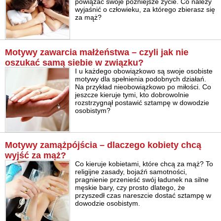
powiązać swoje późniejsze życie. Co należy
wyjaśnić o człowieku, za którego zbierasz się
za mąż?
Motywy zawarcia małżeństwa – czyli jak nie
oszukać samą siebie w związku?
I u każdego obowiązkowo są swoje osobiste
motywy dla spełnienia podobnych działań.
Na przykład nieobowiązkowo po miłości. Co
jeszcze kieruje tymi, kto dobrowolnie
rozstrzygnął postawić sztampę w dowodzie
osobistym?
Motywy zamążpójścia – dlaczego kobiety chcą
wyjść za mąż?
Co kieruje kobietami, które chcą za mąż? To
religijne zasady, bojaźń samotności,
pragnienie przenieść swój ładunek na silne
męskie bary, czy prosto dlatego, że
przyszedł czas nareszcie dostać sztampę w
dowodzie osobistym.