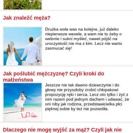
Jak znaleźć męża?
Drużka woła was na kolejne, już daleko
niepierwsze wesele, a wam nie to żeby o
welonie i sukni myśleć, nawet pójść na
uroczystość nie ma z kim. Lecz nie warto
zasmucać się!
Jak poślubić mężczyznę? Czyli kroki do
małżeństwa
Jeszcze nie tak dawno dziewczynie i do
głowy nie przyszłoby zrobić chłopakowi
propozycję ręki i serca. Lecz oto tylko i żyć z
nim razem pod jednym dachem i udawać, że
oni niby jak rodzina, przedstawicielka płci
pięknej sobie by też nie pozwoliła.
Dlaczego nie mogę wyjść za mąż? Czyli jak nie