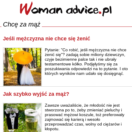
Chcę za mąż
Jeśli mężczyzna nie chce się żenić
Pytanie: "Co robić, jeśli mężczyzna nie chce
żenić się"? zadają sobie miliony dziewczyn,
czyje bezimienne palce tak i nie ubrały
testamentowe kółko. Podjęłyśmy się za
poszukiwania odpowiedzi na to pytanie. I oto
których wyników nam udało się dosięgnąć.
Jak szybko wyjść za mąż?
Zawsze uważaliście, że młodość nie jest
stworzona po to, żeby zmieniać pieluchy i
prasować mężowi koszule, toż preferowały
zajmować się karierą i wesoło
przeprowadzać czas, wolny od ciężarów i
kłopotu.