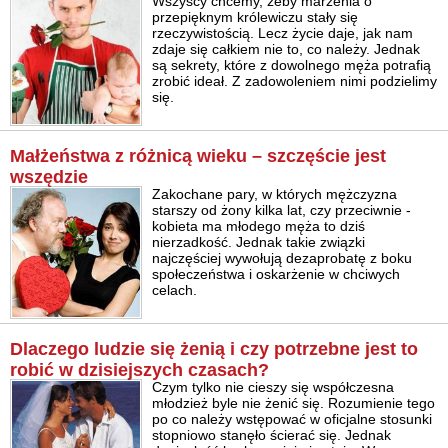
Wszyscy chcemy, żeby marzenia o
przepięknym królewiczu stały się
rzeczywistością. Lecz życie daje, jak nam
zdaje się całkiem nie to, co należy. Jednak
są sekrety, które z dowolnego męża potrafią
zrobić ideał. Z zadowoleniem nimi podzielimy
się.
Małżeństwa z różnicą wieku – szczęście jest
wszędzie
Zakochane pary, w których mężczyzna
starszy od żony kilka lat, czy przeciwnie -
kobieta ma młodego męża to dziś
nierzadkość. Jednak takie związki
najczęściej wywołują dezaprobatę z boku
społeczeństwa i oskarżenie w chciwych
celach.
Dlaczego ludzie się żenią i czy potrzebne jest to
robić w dzisiejszych czasach?
Czym tylko nie cieszy się współczesna
młodzież byle nie żenić się. Rozumienie tego
po co należy wstępować w oficjalne stosunki
stopniowo stanęło ścierać się. Jednak