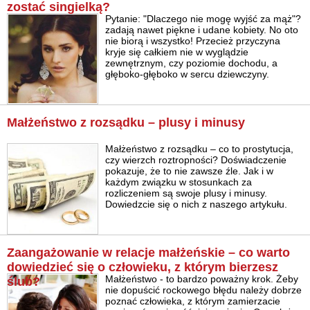
zostać singielką?
Pytanie: "Dlaczego nie mogę wyjść za mąż"?
zadają nawet piękne i udane kobiety. No oto
nie biorą i wszystko! Przecież przyczyna
kryje się całkiem nie w wyglądzie
zewnętrznym, czy poziomie dochodu, a
głęboko-głęboko w sercu dziewczyny.
Małżeństwo z rozsądku – plusy i minusy
Małżeństwo z rozsądku – co to prostytucja,
czy wierzch roztropności? Doświadczenie
pokazuje, że to nie zawsze źle. Jak i w
każdym związku w stosunkach za
rozliczeniem są swoje plusy i minusy.
Dowiedzcie się o nich z naszego artykułu.
Zaangażowanie w relacje małżeńskie – сo warto
dowiedzieć się o człowieku, z którym bierzesz
Małżeństwo - to bardzo poważny krok. Żeby
ślub?
nie dopuścić rockowego błędu należy dobrze
poznać człowieka, z którym zamierzacie