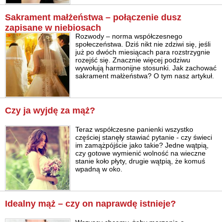
Sakrament małżeństwa – połączenie dusz
zapisane w niebiosach
Rozwody – norma współczesnego
społeczeństwa. Dziś nikt nie zdziwi się, jeśli
już po dwóch miesiącach para rozstrzygnie
rozejść się. Znacznie więcej podziwu
wywołują harmonijne stosunki. Jak zachować
sakrament małżeństwa? O tym nasz artykuł.
Czy ja wyjdę za mąż?
Teraz współczesne panienki wszystko
częściej stanęły stawiać pytanie - czy świeci
im zamążpójście jako takie? Jedne wątpią,
czy gotowe wymienić wolność na wieczne
stanie koło płyty, drugie wątpią, że komuś
wpadną w oko.
Idealny mąż – czy on naprawdę istnieje?