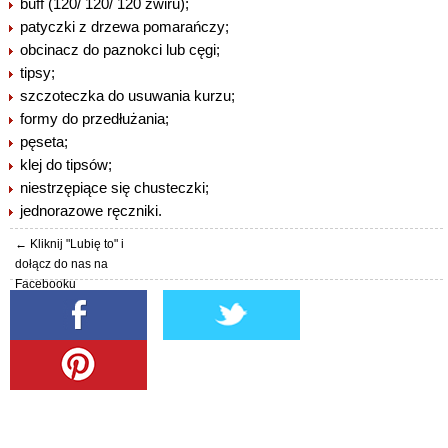
buff (120/ 120/ 120 żwiru);
patyczki z drzewa pomarańczy;
obcinacz do paznokci lub cęgi;
tipsy;
szczoteczka do usuwania kurzu;
formy do przedłużania;
pęseta;
klej do tipsów;
niestrzępiące się chusteczki;
jednorazowe ręczniki.
← Kliknij "Lubię to" i
dołącz do nas na
Facebooku