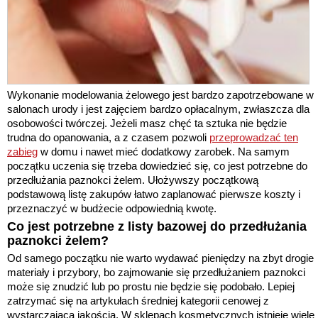
Wykonanie modelowania żelowego jest bardzo zapotrzebowane w
salonach urody i jest zajęciem bardzo opłacalnym, zwłaszcza dla
osobowości twórczej. Jeżeli masz chęć ta sztuka nie będzie
trudna do opanowania, a z czasem pozwoli
przeprowadzać ten
zabieg
w domu i nawet mieć dodatkowy zarobek. Na samym
początku uczenia się trzeba dowiedzieć się, co jest potrzebne do
przedłużania paznokci żelem. Ułożywszy początkową
podstawową listę zakupów łatwo zaplanować pierwsze koszty i
przeznaczyć w budżecie odpowiednią kwotę.
Co jest potrzebne z listy bazowej do przedłużania
paznokci żelem?
Od samego początku nie warto wydawać pieniędzy na zbyt drogie
materiały i przybory, bo zajmowanie się przedłużaniem paznokci
może się znudzić lub po prostu nie będzie się podobało. Lepiej
zatrzymać się na artykułach średniej kategorii cenowej z
wystarczającą jakością. W sklepach kosmetycznych istnieje wiele