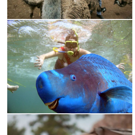
Już podoba WomanAdvice.pl