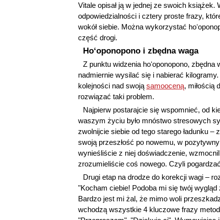
Vitale opisał ją w jednej ze swoich książek
odpowiedzialności i cztery proste frazy, 
wokół siebie. Można wykorzystać hoʻoponopo
część drogi.
Hoʻoponopono i zbędna waga
Z punktu widzenia hoʻoponopono, zbędna 
nadmiernie wysilać się i nabierać kilogram
kolejności nad swoją
samooceną
, miłością 
rozwiązać taki problem.
Najpierw postarajcie się wspomnieć, od k
waszym życiu było mnóstwo stresowych sytu
zwolnijcie siebie od tego starego ładunku 
swoją przeszłość po nowemu, w pozytywny s
wynieśliście z niej doświadczenie, wzmocnili
zrozumieliście coś nowego. Czyli pogardza
Drugi etap na drodze do korekcji wagi – 
"Kocham ciebie! Podoba mi się twój wygląd z
Bardzo jest mi żal, że mimo woli przeszkad
wchodzą wszystkie 4 kluczowe frazy metod