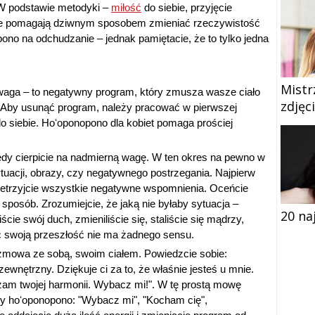
. W podstawie metodyki –
miłość
do siebie, przyjęcie
które pomagają dziwnym sposobem zmieniać rzeczywistość
no na odchudzanie – jednak pamiętacie, że to tylko jedna
Mistr
waga – to negatywny program, który zmusza wasze ciało
zdjęc
y. Aby usunąć program, należy pracować w pierwszej
do siebie. Hoʻoponopono dla kobiet pomaga prościej
iedy cierpicie na nadmierną wagę. W ten okres na pewno w
acji, obrazy, czy negatywnego postrzegania. Najpierw
– zetrzyjcie wszystkie negatywne wspomnienia. Oceńcie
posób. Zrozumiejcie, że jaką nie byłaby sytuacja –
20 na
ście swój duch, zmieniliście się, staliście się mądrzy,
ć swoją przeszłość nie ma żadnego sensu.
rozmowa ze sobą, swoim ciałem. Powiedzcie sobie:
ewnętrzny. Dziękuje ci za to, że właśnie jesteś u mnie.
zam twojej harmonii. Wybacz mi!". W tę prostą mowę
y hoʻoponopono: "Wybacz mi", "Kocham cię",