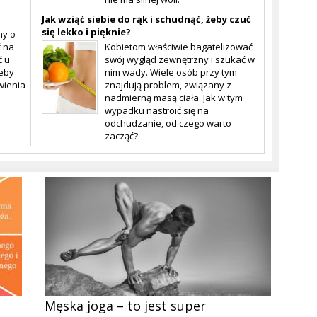
Jak wziąć siebie do rąk i schudnąć, żeby czuć
się lekko i pięknie?
my o
ć na
Kobietom właściwie bagatelizować
ć u
swój wygląd zewnętrzny i szukać w
żeby
nim wady. Wiele osób przy tym
wienia
znajdują problem, związany z
nadmierną masą ciała. Jak w tym
wypadku nastroić się na
odchudzanie, od czego warto
zacząć?
Męska joga – to jest super