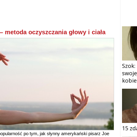
 metoda oczyszczania głowy i ciała
Szok:
swoje
kobie
15 zd
pularność po tym, jak słynny amerykański pisarz Joe