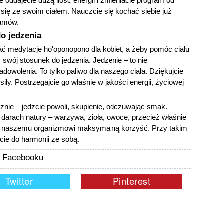
 oddajecie dużą ilość energii i zmieniacie program od
się ze swoim ciałem. Nauczcie się kochać siebie już
ramów.
o jedzenia
 medytacje ho'oponopono dla kobiet, a żeby pomóc ciału
 swój stosunek do jedzenia. Jedzenie – to nie
adowolenia. To tylko paliwo dla naszego ciała. Dziękujcie
siły. Postrzegajcie go właśnie w jakości energii, życiowej
znie – jedzcie powoli, skupienie, odczuwając smak.
 darach natury – warzywa, zioła, owoce, przecież właśnie
osą naszemu organizmowi maksymalną korzyść. Przy takim
cie do harmonii ze sobą.
na Facebooku