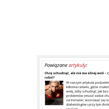
Powiązane
artykuły
:
Chcę schudnąć, ale nie ma silnej woli – 
robić?
W naszym artykule podzielim
kilkoma radami, gdzie znaleźć
wolę, żeby schudnąć. Jak bez
problemów zmusić siebie ch
na trenażer, wzorować się re
diabetologów i przy tym dos
czuć się.