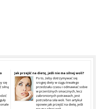
co
Jak przejść na dietę, jeśli nie ma silnej woli?
Po to, żeby dotrzymywać się
y się
srogiej diety w ciągu trwałego
 silną
przedziału czasu i odmawiać sobie
w przeróżnych smacznych, lecz
odzić
zabronionych potrawach, jest
guły
potrzebna siła woli. Ten artykuł
konale
opowie jak przejść na dietę, jeśli
nie ma silnej woli.