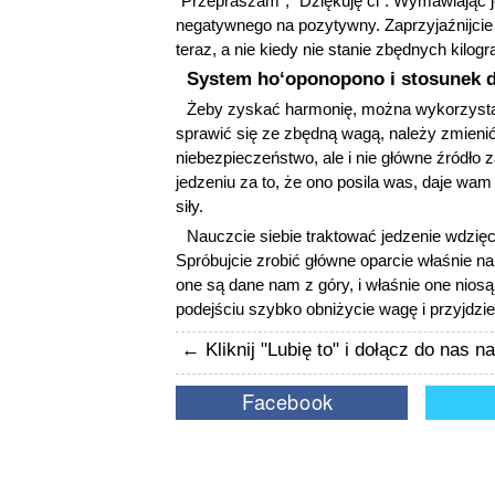
"Przepraszam", "Dziękuję ci". Wymawiając je
negatywnego na pozytywny. Zaprzyjaźnijcie 
teraz, a nie kiedy nie stanie zbędnych kilog
System hoʻoponopono i stosunek d
Żeby zyskać harmonię, można wykorzystać
sprawić się ze zbędną wagą, należy zmienić
niebezpieczeństwo, ale i nie główne źródło z
jedzeniu za to, że ono posila was, daje wam 
siły.
Nauczcie siebie traktować jedzenie wdzięc
Spróbujcie zrobić główne oparcie właśnie na
one są dane nam z góry, i właśnie one ni
podejściu szybko obniżycie wagę i przyjdzie
← Kliknij "Lubię to" i dołącz do nas 