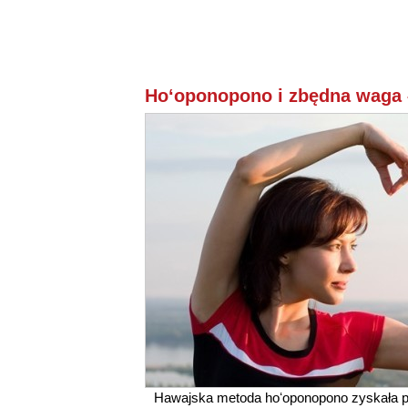
Hoʻoponopono i zbędna waga –
Hawajska metoda hoʻoponopono zyskała po