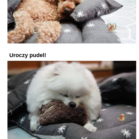
Znajdź najlepszą artykuł na
Facebooku
Już podoba WomanAdvice.pl
Uroczy pudel!