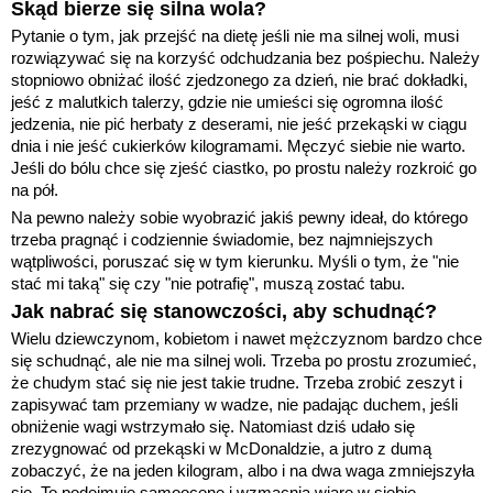
Skąd bierze się silna wola?
Pytanie o tym, jak przejść na dietę jeśli nie ma silnej woli, musi
rozwiązywać się na korzyść odchudzania bez pośpiechu. Należy
stopniowo obniżać ilość zjedzonego za dzień, nie brać dokładki,
jeść z malutkich talerzy, gdzie nie umieści się ogromna ilość
jedzenia, nie pić herbaty z deserami, nie jeść przekąski w ciągu
dnia i nie jeść cukierków kilogramami. Męczyć siebie nie warto.
Jeśli do bólu chce się zjeść ciastko, po prostu należy rozkroić go
na pół.
Na pewno należy sobie wyobrazić jakiś pewny ideał, do którego
trzeba pragnąć i codziennie świadomie, bez najmniejszych
wątpliwości, poruszać się w tym kierunku. Myśli o tym, że "nie
stać mi taką" się czy "nie potrafię", muszą zostać tabu.
Jak nabrać się stanowczości, aby schudnąć?
Wielu dziewczynom, kobietom i nawet mężczyznom bardzo chce
się schudnąć, ale nie ma silnej woli. Trzeba po prostu zrozumieć,
że chudym stać się nie jest takie trudne. Trzeba zrobić zeszyt i
zapisywać tam przemiany w wadze, nie padając duchem, jeśli
obniżenie wagi wstrzymało się. Natomiast dziś udało się
zrezygnować od przekąski w McDonaldzie, a jutro z dumą
zobaczyć, że na jeden kilogram, albo i na dwa waga zmniejszyła
się. To podejmuje samoocenę i wzmacnia wiarę w siebie.