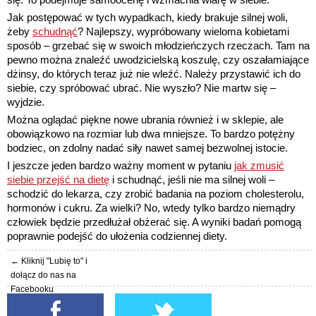
Jak postępować w tych wypadkach, kiedy brakuje silnej woli,
żeby
schudnąć
? Najlepszy, wypróbowany wieloma kobietami
sposób – grzebać się w swoich młodzieńczych rzeczach. Tam na
pewno można znaleźć uwodzicielską koszulę, czy oszałamiające
dżinsy, do których teraz już nie wleźć. Należy przystawić ich do
siebie, czy spróbować ubrać. Nie wyszło? Nie martw się –
wyjdzie.
Można oglądać piękne nowe ubrania również i w sklepie, ale
obowiązkowo na rozmiar lub dwa mniejsze. To bardzo potężny
bodziec, on zdolny nadać siły nawet samej bezwolnej istocie.
I jeszcze jeden bardzo ważny moment w pytaniu
jak zmusić
siebie przejść na dietę
i schudnąć, jeśli nie ma silnej woli –
schodzić do lekarza, czy zrobić badania na poziom cholesterolu,
hormonów i cukru. Za wielki? No, wtedy tylko bardzo niemądry
człowiek będzie przedłużał obżerać się. A wyniki badań pomogą
poprawnie podejść do ułożenia codziennej diety.
← Kliknij "Lubię to" i
dołącz do nas na
Facebooku