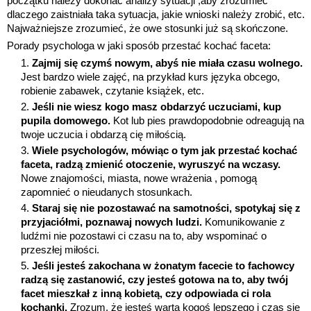
początku należy dokonać analizy sytuacji ,aby zrozumieć
dlaczego zaistniała taka sytuacja, jakie wnioski należy zrobić, etc.
Najważniejsze zrozumieć, że owe stosunki już są skończone.
Porady psychologa w jaki sposób przestać kochać faceta:
Zajmij się czymś nowym, abyś nie miała czasu wolnego.
Jest bardzo wiele zajęć, na przykład kurs języka obcego,
robienie zabawek, czytanie książek, etc.
Jeśli nie wiesz kogo masz obdarzyć uczuciami, kup
pupila domowego.
Kot lub pies prawdopodobnie odreagują na
twoje uczucia i obdarzą cię miłością.
Wiele psychologów, mówiąc o tym jak przestać kochać
faceta, radzą zmienić otoczenie, wyruszyć na wczasy.
Nowe znajomości, miasta, nowe wrażenia , pomogą
zapomnieć o nieudanych stosunkach.
Staraj się nie pozostawać na samotności, spotykaj się z
przyjaciółmi, poznawaj nowych ludzi.
Komunikowanie z
ludźmi nie pozostawi ci czasu na to, aby wspominać o
przeszłej miłości.
Jeśli jesteś zakochana w żonatym facecie to fachowcy
radzą się zastanowić, czy jesteś gotowa na to, aby twój
facet mieszkał z inną kobietą, czy odpowiada ci rola
kochanki.
Zrozum, że jesteś warta kogoś lepszego i czas się