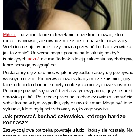
Miłość
– uczucie, które człowiek nie może kontrolować, które
może inspirować, ale również może nosić charakter niszczący.
Wielu interesuje pytanie - czy można przestać kochać człowieka i
jak to zrobić? Uniwersalnego sposobu na to jak się pozbyć
istniejących
uczuć
nie ma.Jednak istnieją zalecenia psychologów,
które pomogą osiągnąć cel.
Postarajmy się zrozumieć w jakim wypadku należy się pozbywać
własnych uczuć. Po pierwsze owa sytuacja może zaistnieć, gdy
facet odchodzi do innej kobiety i należy zakończyć owe stosunki.
Po drugie pozbyć się uczuć trzeba w tym wypadku, gdy stosunki
sprawiają ci ból. Po trzecie przestać kochać człowieka i odpuścić
sobie trzeba w tym wypadku, gdy człowiek zmarł. Mogą być inne
sytuacje, które będą potrzebowały większego wysiłku.
Jak przestać kochać człowieka, którego bardzo
kochasz?
Zazwyczaj owa potrzeba powstaje u ludzi, którzy się rozstają. Na