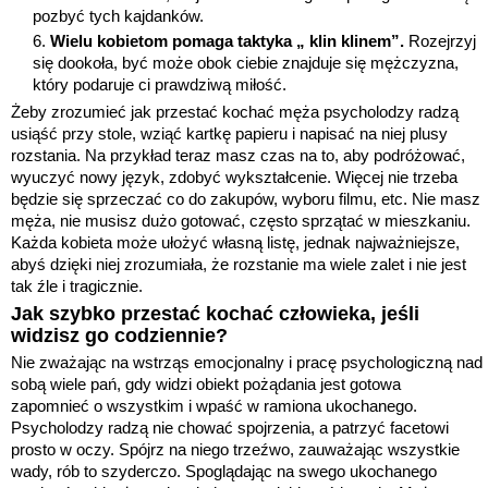
pozbyć tych kajdanków.
Wielu kobietom pomaga taktyka „ klin klinem”.
Rozejrzyj
się dookoła, być może obok ciebie znajduje się mężczyzna,
który podaruje ci prawdziwą miłość.
Żeby zrozumieć jak przestać kochać męża psycholodzy radzą
usiąść przy stole, wziąć kartkę papieru i napisać na niej plusy
rozstania. Na przykład teraz masz czas na to, aby podróżować,
wyuczyć nowy język, zdobyć wykształcenie. Więcej nie trzeba
będzie się sprzeczać co do zakupów, wyboru filmu, etc.
Nie masz
męża, nie musisz dużo gotować, często sprzątać w mieszkaniu.
Każda kobieta może ułożyć własną listę, jednak najważniejsze,
abyś dzięki niej zrozumiała, że rozstanie ma wiele zalet i nie jest
tak źle i tragicznie.
Jak szybko przestać kochać człowieka, jeśli
widzisz go codziennie?
Nie zważając na wstrząs emocjonalny i pracę psychologiczną nad
sobą wiele pań, gdy widzi obiekt pożądania jest gotowa
zapomnieć o wszystkim i wpaść w ramiona ukochanego.
Psycholodzy radzą nie chować spojrzenia, a patrzyć facetowi
prosto w oczy. Spójrz na niego trzeźwo, zauważając wszystkie
wady, rób to szyderczo. Spoglądając na swego ukochanego