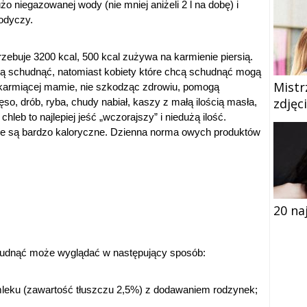
o niegazowanej wody (nie mniej aniżeli 2 l na dobę) i
odyczy.
trzebuje 3200 kcal, 500 kcal zużywa na karmienie piersią.
e chcą schudnąć, natomiast kobiety które chcą schudnąć mogą
Mistr
ć karmiącej mamie, nie szkodząc zdrowiu, pomogą
zdjęc
o, drób, ryba, chudy nabiał, kaszy z małą ilością masła,
 chleb to najlepiej jeść „wczorajszy” i niedużą ilość.
e są bardzo kaloryczne. Dzienna norma owych produktów
20 na
hudnąć może wyglądać w następujący sposób:
eku (zawartość tłuszczu 2,5%) z dodawaniem rodzynek;