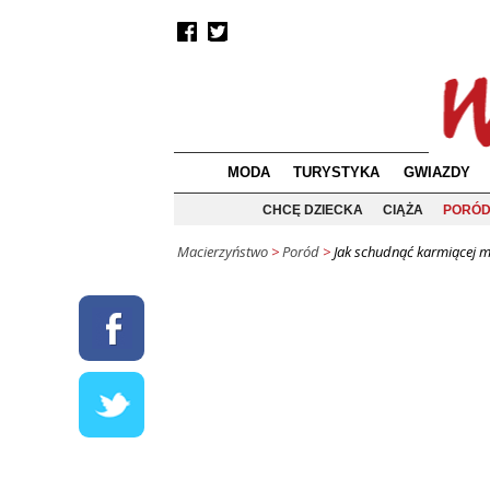
MODA
TURYSTYKA
GWIAZDY
CHCĘ DZIECKA
CIĄŻA
PORÓ
Macierzyństwo
>
Poród
>
Jak schudnąć karmiącej m