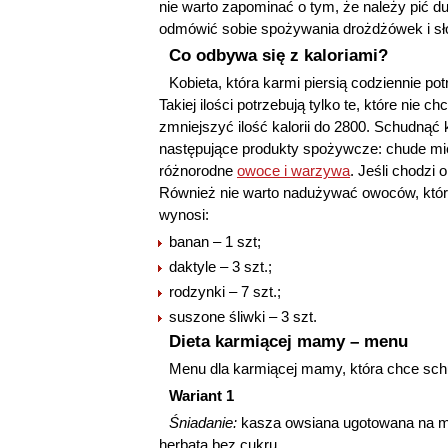
nie warto zapominać o tym, że należy pić duż
odmówić sobie spożywania drożdżówek i sł
Co odbywa się z kaloriami?
Kobieta, która karmi piersią codziennie po
Takiej ilości potrzebują tylko te, które ni
zmniejszyć ilość kalorii do 2800. Schudną
następujące produkty spożywcze: chude mięs
różnorodne
owoce i warzywa
. Jeśli chodzi o
Również nie warto nadużywać owoców, któr
wynosi:
banan – 1 szt;
daktyle – 3 szt.;
rodzynki – 7 szt.;
suszone śliwki – 3 szt.
Dieta karmiącej mamy – menu
Menu dla karmiącej mamy, która chce sc
Wariant 1
Śniadanie:
kasza owsiana ugotowana na ml
herbata bez cukru.