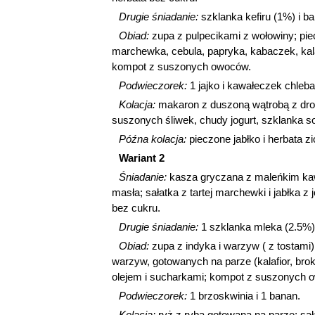
Drugie śniadanie:
szklanka kefiru (1%) i b
Obiad:
zupa z pulpecikami z wołowiny; pie
marchewka, cebula, papryka, kabaczek, kala
kompot z suszonych owoców.
Podwieczorek:
1 jajko i kawałeczek chleba
Kolacja:
makaron z duszoną wątrobą z drob
suszonych śliwek, chudy jogurt, szklanka s
Późna kolacja:
pieczone jabłko i herbata z
Wariant 2
Śniadanie:
kasza gryczana z maleńkim k
masła; sałatka z tartej marchewki i jabłka z 
bez cukru.
Drugie śniadanie:
1 szklanka mleka (2.5%)
Obiad:
zupa z indyka i warzyw ( z tostami)
warzyw, gotowanych na parze (kalafior, brok
olejem i sucharkami; kompot z suszonych 
Podwieczorek:
1 brzoskwinia i 1 banan.
Kolacja:
ryż z rybą gotowaną na parze; sał