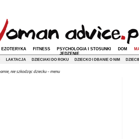
EZOTERYKA
FITNESS
PSYCHOLOGIA I STOSUNKI
DOM
M
JEDZENIE
D
LAKTACJA
DZIECIAKI DO ROKU
DZIECKO I DBANIE O NIM
DZIEC
amie, nie szkodząc dziecku – menu