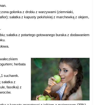
anan.
czona golonka z drobiu z warzywami (ziemniaki,
fior); sałatka z kapusty pekińskiej z marchewką z olejem,
.
iu; sałatka z potartego gotowanego buraka z dodawaniem
oku.
iołowa.
awałeczkiem
jogurtem; herbata
,1 sucharek.
; sałatka z
ule, fasolka) z
owoców.
atka z kapusty granatowej z jajkiem z majonezem (30%) ,