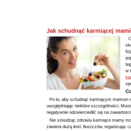
Jak schudnąć karmiącej mami
O
sk
fi
po
te
w 
ka
sp
Co
Po to, aby schudnąć karmiącym mamom na
uwzględniając niektóre szczególności. Musi
negatywnie odzwierciedlić się na zawartości 
Nie szkodząc zdrowiu karmiące mamy mog
zawiera dużą ilość tłuszczów, organizując