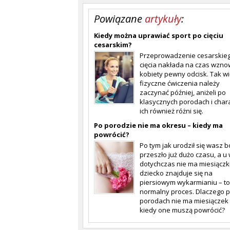
Powiązane
artykuły
:
Kiedy można uprawiać sport po cięciu
cesarskim?
Przeprowadzenie cesarskie
cięcia nakłada na czas wzno
kobiety pewny odcisk. Tak wi
fizyczne ćwiczenia należy
zaczynać później, aniżeli po
klasycznych porodach i char
ich również różni się.
Po porodzie nie ma okresu – kiedy ma
powrócić?
Po tym jak urodził się wasz 
przeszło już dużo czasu, a u
dotychczas nie ma miesiączki.
dziecko znajduje się na
piersiowym wykarmianiu – to
normalny proces. Dlaczego 
porodach nie ma miesiączek 
kiedy one muszą powrócić?