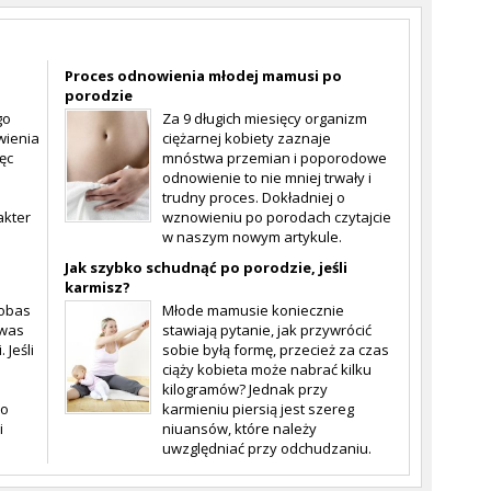
Proces odnowienia młodej mamusi po
porodzie
go
Za 9 długich miesięcy organizm
wienia
ciężarnej kobiety zaznaje
ęc
mnóstwa przemian i poporodowe
odnowienie to nie mniej trwały i
trudny proces. Dokładniej o
akter
wznowieniu po porodach czytajcie
w naszym nowym artykule.
Jak szybko schudnąć po porodzie, jeśli
karmisz?
bobas
Młode mamusie koniecznie
 was
stawiają pytanie, jak przywrócić
 Jeśli
sobie byłą formę, przecież za czas
ciąży kobieta może nabrać kilku
kilogramów? Jednak przy
po
karmieniu piersią jest szereg
i
niuansów, które należy
uwzględniać przy odchudzaniu.