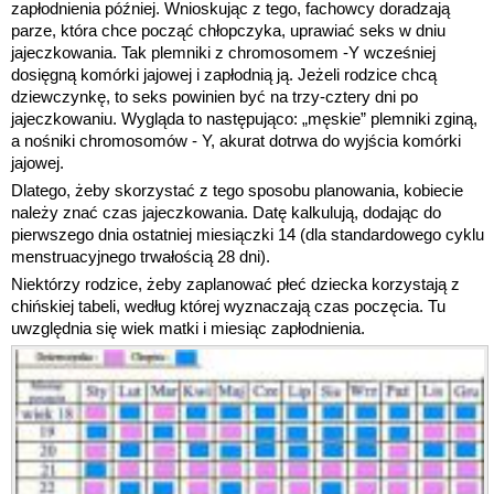
zapłodnienia później. Wnioskując z tego, fachowcy doradzają
parze, która chce począć chłopczyka, uprawiać seks w dniu
jajeczkowania. Tak plemniki z chromosomem -Y wcześniej
dosięgną komórki jajowej i zapłodnią ją. Jeżeli rodzice chcą
dziewczynkę, to seks powinien być na trzy-cztery dni po
jajeczkowaniu. Wygląda to następująco: „męskie” plemniki zginą,
a nośniki chromosomów - Y, akurat dotrwa do wyjścia komórki
jajowej.
Dlatego, żeby skorzystać z tego sposobu planowania, kobiecie
należy znać czas jajeczkowania. Datę kalkulują, dodając do
pierwszego dnia ostatniej miesiączki 14 (dla standardowego cyklu
menstruacyjnego trwałością 28 dni).
Niektórzy rodzice, żeby zaplanować płeć dziecka korzystają z
chińskiej tabeli, według której wyznaczają czas poczęcia. Tu
uwzględnia się wiek matki i miesiąc zapłodnienia.