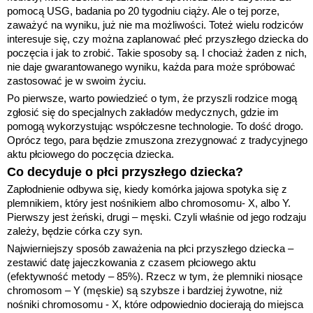
pomocą USG, badania po 20 tygodniu ciąży. Ale o tej porze,
zaważyć na wyniku, już nie ma możliwości. Toteż wielu rodziców
interesuje się, czy można zaplanować płeć przyszłego dziecka do
poczęcia i jak to zrobić. Takie sposoby są. I chociaż żaden z nich,
nie daje gwarantowanego wyniku, każda para może spróbować
zastosować je w swoim życiu.
Po pierwsze, warto powiedzieć o tym, że przyszli rodzice mogą
zgłosić się do specjalnych zakładów medycznych, gdzie im
pomogą wykorzystując współczesne technologie. To dość drogo.
Oprócz tego, para będzie zmuszona zrezygnować z tradycyjnego
aktu płciowego do poczęcia dziecka.
Co decyduje o płci przyszłego dziecka?
Zapłodnienie odbywa się, kiedy komórka jajowa spotyka się z
plemnikiem, który jest nośnikiem albo chromosomu- X, albo Y.
Pierwszy jest żeński, drugi – męski. Czyli właśnie od jego rodzaju
zależy, będzie córka czy syn.
Najwierniejszy sposób zaważenia na płci przyszłego dziecka –
zestawić datę jajeczkowania z czasem płciowego aktu
(efektywność metody – 85%). Rzecz w tym, że plemniki niosące
chromosom – Y (męskie) są szybsze i bardziej żywotne, niż
nośniki chromosomu - X, które odpowiednio docierają do miejsca