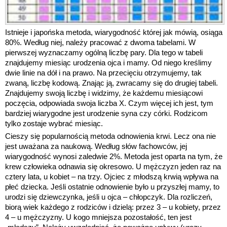
Istnieje i japońska metoda, wiarygodność której jak mówią, osiąga
80%. Według niej, należy pracować z dwoma tabelami. W
pierwszej wyznaczamy ogólną liczbę pary. Dla tego w tabeli
znajdujemy miesiąc urodzenia ojca i mamy. Od niego kreślimy
dwie linie na dół i na prawo. Na przecięciu otrzymujemy, tak
zwaną, liczbę kodową. Znając ją, zwracamy się do drugiej tabeli.
Znajdujemy swoją liczbę i widzimy, że każdemu miesiącowi
poczęcia, odpowiada swoja liczba Х. Czym więcej ich jest, tym
bardziej wiarygodne jest urodzenie syna czy córki. Rodzicom
tylko zostaje wybrać miesiąc.
Cieszy się popularnością metoda odnowienia krwi. Lecz ona nie
jest uważana za naukową. Według słów fachowców, jej
wiarygodność wynosi zaledwie 2%. Metoda jest oparta na tym, że
krew człowieka odnawia się okresowo. U mężczyzn jeden raz na
cztery lata, u kobiet – na trzy. Ojciec z młodszą krwią wpływa na
płeć dziecka. Jeśli ostatnie odnowienie było u przyszłej mamy, to
urodzi się dziewczynka, jeśli u ojca – chłopczyk. Dla rozliczeń,
biorą wiek każdego z rodziców i dzielą: przez 3 – u kobiety, przez
4 – u mężczyzny. U kogo mniejsza pozostałość, ten jest