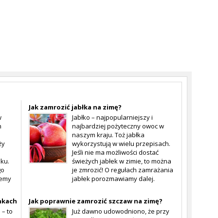
Jak zamrozić jabłka na zimę?
w
Jabłko – najpopularniejszy i
h
najbardziej pożyteczny owoc w
naszym kraju. Toż jabłka
ży
wykorzystują w wielu przepisach.
Jeśli nie ma możliwości dostać
ku.
świeżych jabłek w zimie, to można
go
je zmrozić! O regułach zamrażania
jemy
jabłek porozmawiamy dalej.
nkach
Jak poprawnie zamrozić szczaw na zimę?
– to
Już dawno udowodniono, że przy