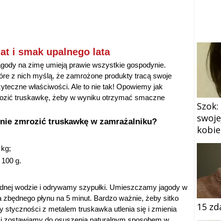
at i smak upalnego lata
gody na zimę umieją prawie wszystkie gospodynie.
óre z nich myślą, że zamrożone produkty tracą swoje
żyteczne właściwości. Ale to nie tak! Opowiemy jak
mrozić truskawkę, żeby w wyniku otrzymać smaczne
Szok:
swoje
nie zmrozić truskawkę w zamrażalniku?
kobie
 kg;
 100 g.
nej wodzie i odrywamy szypułki. Umieszczamy jagody w
a zbędnego płynu na 5 minut. Bardzo ważnie, żeby sitko
15 zd
 styczności z metalem truskawka utlenia się i zmienia
k i zostawiamy do osuszenia naturalnym sposobem w