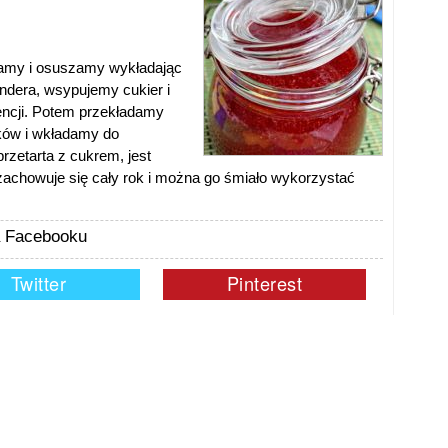
amy i osuszamy wykładając
ndera, wsypujemy cukier i
encji. Potem przekładamy
ków i wkładamy do
rzetarta z cukrem, jest
achowuje się cały rok i można go śmiało wykorzystać
.
na Facebooku