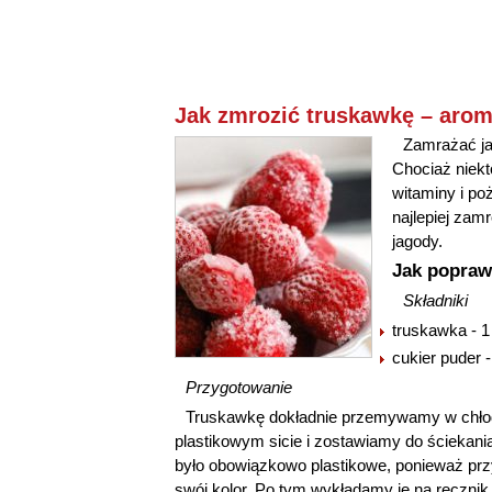
Jak zmrozić truskawkę – arom
Zamrażać ja
Chociaż niekt
witaminy i po
najlepiej za
jagody.
Jak popraw
Składniki
truskawka - 1
cukier puder -
Przygotowanie
Truskawkę dokładnie przemywamy w chłod
plastikowym sicie i zostawiamy do ściekani
było obowiązkowo plastikowe, ponieważ przy
swój kolor. Po tym wykładamy je na ręczni