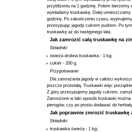
przybliżeniu na 1 godzinę. Potem bierzemy 
wykładamy truskawkę. Dalej umieszczamy je
godziny. Po zakończeniu czasu, wyjmujemy
przesypując jagody cukrem pudrem. Po ty
truskawkę aż do następnego lata.
Jak zamrozić całą truskawkę na z
Składniki
świeża drobna truskawka - 1 kg;
cukier - 200 g.
Przygotowanie
Dla zamrażania jagody w całości wykorzys
jeszcze przestałą. Truskawki więc porządn
Z góry przesypujemy jagody cukrem, zamyk
Zamrożone w taki sposób truskawki można 
pierogów, czy po prostu dodawać do herbaty
Jak poprawnie zmrozić truskawkę
Składniki
truskawka świeża - 1 kg;