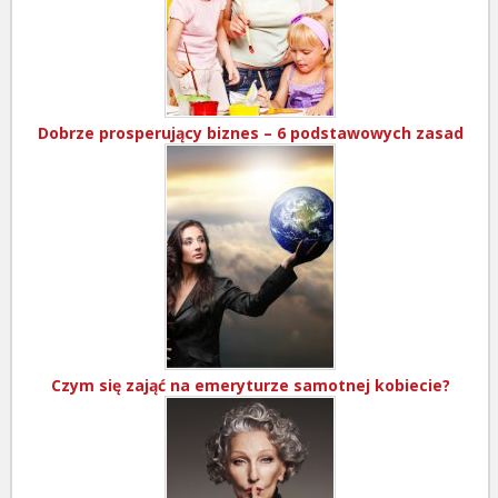
Dobrze prosperujący biznes – 6 podstawowych zasad
Czym się zająć na emeryturze samotnej kobiecie?