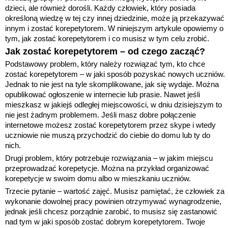
dzieci, ale również dorośli. Każdy człowiek, który posiada
określoną wiedzę w tej czy innej dziedzinie, może ją przekazywać
innym i zostać korepetytorem. W niniejszym artykule opowiemy o
tym, jak zostać korepetytorem i co musisz w tym celu zrobić.
Jak zostać korepetytorem – od czego zacząć?
Podstawowy problem, który należy rozwiązać tym, kto chce
zostać korepetytorem – w jaki sposób pozyskać nowych uczniów.
Jednak to nie jest na tyle skomplikowane, jak się wydaje. Można
opublikować ogłoszenie w internecie lub prasie. Nawet jeśli
mieszkasz w jakiejś odległej miejscowości, w dniu dzisiejszym to
nie jest żadnym problemem. Jeśli masz dobre połączenie
internetowe możesz zostać korepetytorem przez skype i wtedy
uczniowie nie muszą przychodzić do ciebie do domu lub ty do
nich.
Drugi problem, który potrzebuje rozwiązania – w jakim miejscu
przeprowadzać korepetycje. Można na przykład organizować
korepetycje w swoim domu albo w mieszkaniu uczniów.
Trzecie pytanie – wartość zajęć. Musisz pamiętać, że człowiek za
wykonanie dowolnej pracy powinien otrzymywać wynagrodzenie,
jednak jeśli chcesz porządnie zarobić, to musisz się zastanowić
nad tym w jaki sposób zostać dobrym korepetytorem. Twoje