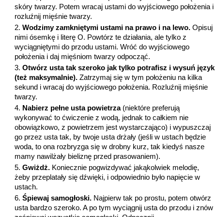
skóry twarzy. Potem wracaj ustami do wyjściowego położenia i
rozluźnij mięśnie twarzy.
Wodzimy zamkniętymi ustami na prawo i na lewo.
Opisuj
nimi ósemkę i literę О. Powtórz te działania, ale tylko z
wyciągniętymi do przodu ustami. Wróć do wyjściowego
położenia i daj mięśniom twarzy odpocząć.
Otwórz usta tak szeroko jak tylko potrafisz i wysuń język
(też maksymalnie).
Zatrzymaj się w tym położeniu na kilka
sekund i wracaj do wyjściowego położenia. Rozluźnij mięśnie
twarzy.
Nabierz pełne usta powietrza
(niektóre preferują
wykonywać to ćwiczenie z wodą, jednak to całkiem nie
obowiązkowo, z powietrzem jest wystarczająco) i wypuszczaj
go przez usta tak, by twoje usta drżały (jeśli w ustach będzie
woda, to ona rozbryzga się w drobny kurz, tak kiedyś nasze
mamy nawilżały bieliznę przed prasowaniem).
Gwiżdż.
Koniecznie pogwizdywać jakąkolwiek melodię,
żeby przeplatały się dźwięki, i odpowiednio było napięcie w
ustach.
Śpiewaj samogłoski.
Najpierw tak po prostu, potem otwórz
usta bardzo szeroko. A po tym wyciągnij usta do przodu i znów