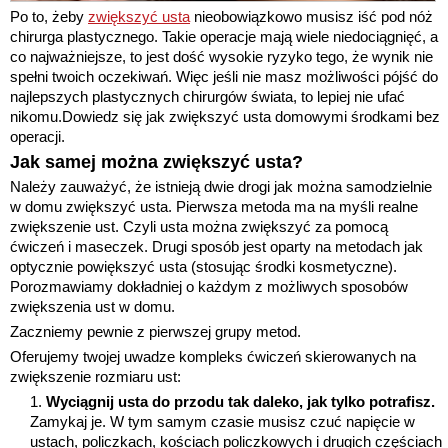
Po to, żeby
zwiększyć usta
nieobowiązkowo musisz iść pod nóż
chirurga plastycznego. Takie operacje mają wiele niedociągnięć, a
co najważniejsze, to jest dość wysokie ryzyko tego, że wynik nie
spełni twoich oczekiwań. Więc jeśli nie masz możliwości pójść do
najlepszych plastycznych chirurgów świata, to lepiej nie ufać
nikomu.Dowiedz się jak zwiększyć usta domowymi środkami bez
operacji.
Jak samej można zwiększyć usta?
Należy zauważyć, że istnieją dwie drogi jak można samodzielnie
w domu zwiększyć usta. Pierwsza metoda ma na myśli realne
zwiększenie ust. Czyli usta można zwiększyć za pomocą
ćwiczeń i maseczek. Drugi sposób jest oparty na metodach jak
optycznie powiększyć usta (stosując środki kosmetyczne).
Porozmawiamy dokładniej o każdym z możliwych sposobów
zwiększenia ust w domu.
Zaczniemy pewnie z pierwszej grupy metod.
Oferujemy twojej uwadze kompleks ćwiczeń skierowanych na
zwiększenie rozmiaru ust:
Wyciągnij usta do przodu tak daleko, jak tylko potrafisz.
Zamykaj je. W tym samym czasie musisz czuć napięcie w
ustach, policzkach, kościach policzkowych i drugich częściach