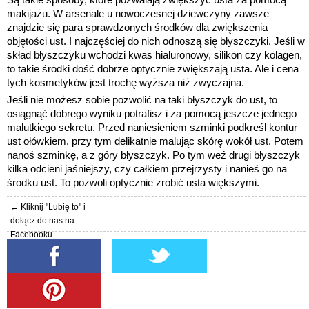
makijażu. W arsenale u nowoczesnej dziewczyny zawsze
znajdzie się para sprawdzonych środków dla zwiększenia
objętości ust. I najczęściej do nich
odnoszą się błyszczyki. Jeśli w
skład błyszczyku wchodzi kwas hialuronowy, silikon czy kolagen,
to takie środki dość dobrze optycznie zwiększają usta. Ale i cena
tych kosmetyków jest trochę wyższa niż zwyczajna.
Jeśli nie możesz sobie pozwolić na taki błyszczyk do ust, to
osiągnąć dobrego wyniku potrafisz i za pomocą jeszcze jednego
malutkiego sekretu. Przed naniesieniem szminki podkreśl kontur
ust ołówkiem, przy tym delikatnie malując skórę wokół ust. Potem
nanoś szminkę, a z góry błyszczyk. Po tym weź drugi błyszczyk
kilka odcieni jaśniejszy, czy całkiem przejrzysty i nanieś go na
środku ust. To pozwoli optycznie zrobić usta większymi.
← Kliknij "Lubię to" i
dołącz do nas na
Facebooku