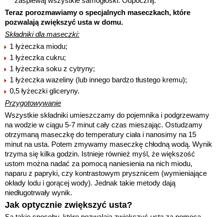
zaśpiewaj wszystkie samogłoski. Odpocznij.
Teraz porozmawiamy o specjalnych maseczkach, które
pozwalają zwiększyć usta w domu.
Składniki dla maseczki:
1 łyżeczka miodu;
1 łyżeczka cukru;
1 łyżeczka soku z cytryny;
1 łyżeczka wazeliny (lub innego bardzo tłustego kremu);
0,5 łyżeczki gliceryny.
Przygotowywanie
Wszystkie składniki umieszczamy do pojemnika i podgrzewamy
na wodzie w ciągu 5-7 minut cały czas mieszając. Ostudzamy
otrzymaną maseczkę do temperatury ciała i nanosimy na 15
minut na usta. Potem zmywamy maseczkę chłodną wodą. Wynik
trzyma się kilka godzin. Istnieje również myśl, że większość
ustom można nadać za pomocą naniesienia na nich miodu,
naparu z papryki, czy kontrastowym prysznicem (wymieniające
okłady lodu i gorącej wody). Jednak takie metody dają
niedługotrwały wynik.
Jak optycznie zwiększyć usta?
Są takie sposoby, które pozwalają zwiększyć usta za pomocą