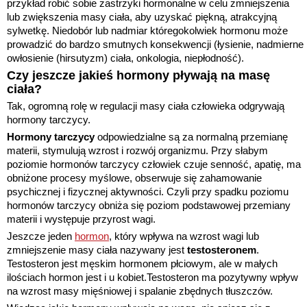
przykład robić sobie zastrzyki hormonalne w celu zmniejszenia
lub zwiększenia masy ciała, aby uzyskać piękną, atrakcyjną
sylwetkę. Niedobór lub nadmiar któregokolwiek hormonu może
prowadzić do bardzo smutnych konsekwencji (łysienie, nadmierne
owłosienie (hirsutyzm) ciała, onkologia, niepłodność).
Czy jeszcze jakieś hormony pływają na masę
ciała?
Tak, ogromną rolę w regulacji masy ciała człowieka odgrywają
hormony tarczycy.
Hormony tarczycy
odpowiedzialne są za normalną przemianę
materii, stymulują wzrost i rozwój organizmu. Przy słabym
poziomie hormonów tarczycy człowiek czuje senność, apatię, ma
obniżone procesy myślowe, obserwuje się zahamowanie
psychicznej i fizycznej aktywności. Czyli przy spadku poziomu
hormonów tarczycy obniża się poziom podstawowej przemiany
materii i występuje przyrost wagi.
Jeszcze jeden
hormon
, który wpływa na wzrost wagi lub
zmniejszenie masy ciała nazywany jest
testosteronem
.
Testosteron jest męskim hormonem płciowym, ale w małych
ilościach hormon jest i u kobiet.Testosteron ma pozytywny wpływ
na wzrost masy mięśniowej i spalanie zbędnych tłuszczów.