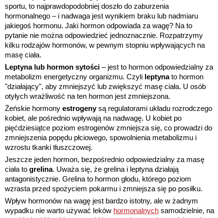
sportu, to najprawdopodobniej doszło do zaburzenia
hormonalnego – i nadwaga jest wynikiem braku lub nadmiaru
jakiegoś hormonu. Jaki hormon odpowiada za wagę? Na to
pytanie nie można odpowiedzieć jednoznacznie. Rozpatrzymy
kilku rodzajów hormonów, w pewnym stopniu wpływających na
masę ciała.
Leptyna lub hormon sytości
– jest to hormon odpowiedzialny za
metabolizm energetyczny organizmu. Czyli
leptyna
to hormon
"działający", aby zmniejszyć lub zwiększyć masę ciała. U osób
otyłych wrażliwość na ten hormon jest zmniejszona.
Żeńskie hormony
estrogeny
są regulatorami układu rozrodczego
kobiet, ale pośrednio wpływają na nadwagę. U kobiet po
pięćdziesiątce poziom estrogenów zmniejsza się, co prowadzi do
zmniejszenia popędu płciowego, spowolnienia metabolizmu i
wzrostu tkanki tłuszczowej.
Jeszcze jeden hormon, bezpośrednio odpowiedzialny za masę
ciała to
grelina
. Uważa się, że grelina i leptyna działają
antagonistycznie. Grelina to hormon głodu, którego poziom
wzrasta przed spożyciem pokarmu i zmniejsza się po posiłku.
Wpływ hormonów na wagę jest bardzo istotny, ale w żadnym
wypadku nie warto używać leków
hormonalnych
samodzielnie, na