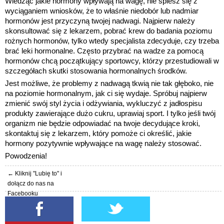
Wiedząc jakie hormony wpływają na wagę, nie spiesz się z
wyciąganiem wniosków, że to właśnie niedobór lub nadmiar
hormonów jest przyczyną twojej nadwagi. Najpierw należy
skonsultować się z lekarzem, pobrać krew do badania poziomu
rożnych hormonów, tylko wtedy specjalista zdecyduje, czy trzeba
brać leki hormonalne. Często przybrać na wadze za pomocą
hormonów chcą początkujący sportowcy, którzy przestudiowali w
szczegółach skutki stosowania hormonalnych środków.
Jest możliwe, że problemy z nadwagą tkwią nie tak głęboko, nie
na poziomie hormonalnym, jak ci się wydaje. Spróbuj najpierw
zmienić swój styl życia i odżywiania, wykluczyć z jadłospisu
produkty zawierające dużo cukru, uprawiaj sport. I tylko jeśli twój
organizm nie będzie odpowiadać na twoje decydujące kroki,
skontaktuj się z lekarzem, który pomoże ci określić, jakie
hormony pozytywnie wpływające na wagę należy stosować.
Powodzenia!
← Kliknij "Lubię to" i
dołącz do nas na
Facebooku