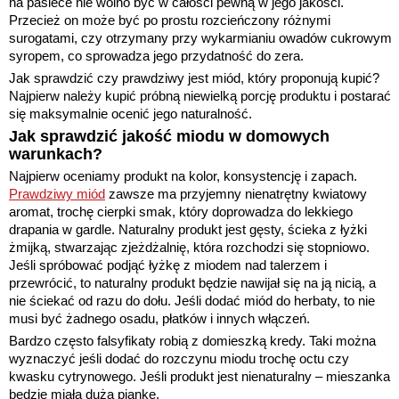
na pasiece nie wolno być w całości pewną w jego jakości.
Przecież on może być po prostu rozcieńczony różnymi
surogatami, czy otrzymany przy wykarmianiu owadów cukrowym
syropem, co sprowadza jego przydatność do zera.
Jak sprawdzić czy prawdziwy jest miód, który proponują kupić?
Najpierw należy kupić próbną niewielką porcję produktu i postarać
się maksymalnie ocenić jego naturalność.
Jak sprawdzić jakość miodu w domowych
warunkach?
Najpierw oceniamy produkt na kolor, konsystencję i zapach.
Prawdziwy miód
zawsze ma przyjemny nienatrętny kwiatowy
aromat, trochę cierpki smak, który doprowadza do lekkiego
drapania w gardle. Naturalny produkt jest gęsty, ścieka z łyżki
żmijką, stwarzając zjeżdżalnię, która rozchodzi się stopniowo.
Jeśli spróbować podjąć łyżkę z miodem nad talerzem i
przewrócić, to naturalny produkt będzie nawijał się na ją nicią, a
nie ściekać od razu do dołu. Jeśli dodać miód do herbaty, to nie
musi być żadnego osadu, płatków i innych włączeń.
Bardzo często falsyfikaty robią z domieszką kredy. Taki można
wyznaczyć jeśli dodać do rozczynu miodu trochę octu czy
kwasku cytrynowego. Jeśli produkt jest nienaturalny – mieszanka
będzie miała dużą piankę.