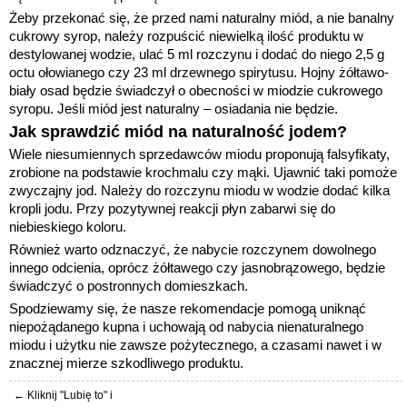
Żeby przekonać się, że przed nami naturalny miód, a nie banalny
cukrowy syrop, należy rozpuścić niewielką ilość produktu w
destylowanej wodzie, ulać 5 ml rozczynu i dodać do niego 2,5 g
octu ołowianego czy 23 ml drzewnego spirytusu. Hojny żółtawo-
biały osad będzie świadczył o obecności w miodzie cukrowego
syropu. Jeśli miód jest naturalny – osiadania nie będzie.
Jak sprawdzić miód na naturalność jodem?
Wiele niesumiennych sprzedawców miodu proponują falsyfikaty,
zrobione na podstawie krochmalu czy mąki. Ujawnić taki pomoże
zwyczajny jod. Należy do rozczynu miodu w wodzie dodać kilka
kropli jodu. Przy pozytywnej reakcji płyn zabarwi się do
niebieskiego koloru.
Również warto odznaczyć, że nabycie rozczynem dowolnego
innego odcienia, oprócz żółtawego czy jasnobrązowego, będzie
świadczyć o postronnych domieszkach.
Spodziewamy się, że nasze rekomendacje pomogą uniknąć
niepożądanego kupna i uchowają od nabycia nienaturalnego
miodu i użytku nie zawsze pożytecznego, a czasami nawet i w
znacznej mierze szkodliwego produktu.
← Kliknij "Lubię to" i