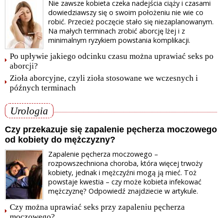
Nie zawsze kobieta czeka nadejścia ciąży i czasami
dowiedziawszy się o swoim położeniu nie wie co
robić. Przecież poczęcie stało się niezaplanowanym.
Na małych terminach zrobić aborcję lżej i z
minimalnym ryzykiem powstania komplikacji.
Po upływie jakiego odcinku czasu można uprawiać seks po
aborcji?
Zioła aborcyjne, czyli zioła stosowane we wczesnych i
późnych terminach
Urologia
Czy przekazuje się zapalenie pęcherza moczowego
od kobiety do mężczyzny?
Zapalenie pęcherza moczowego –
rozpowszechniona choroba, która więcej trwoży
kobiety, jednak i mężczyźni mogą ją mieć. Toż
powstaje kwestia – czy może kobieta infekować
mężczyznę? Odpowiedź znajdziecie w artykule.
Czy można uprawiać seks przy zapaleniu pęcherza
moczowego?