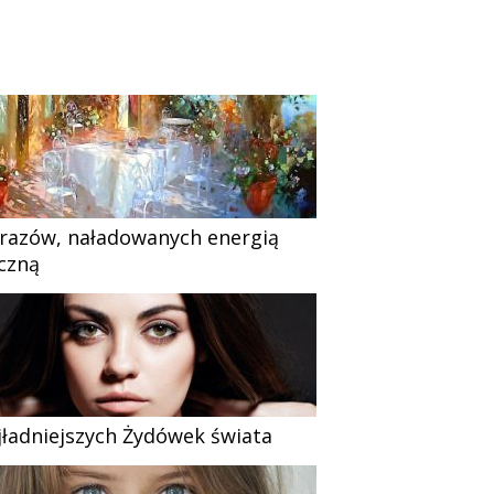
razów, naładowanych energią
czną
jładniejszych Żydówek świata