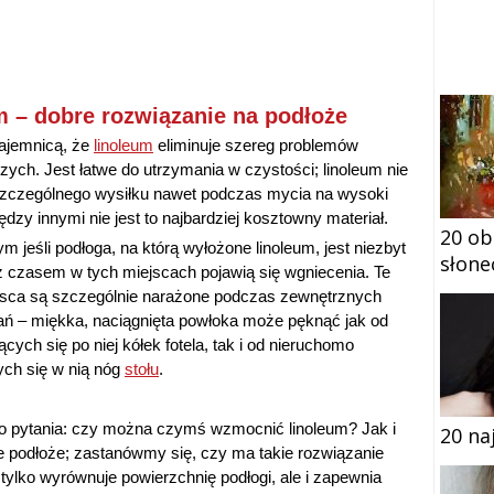
 – dobre rozwiązanie na podłoże
tajemnicą, że
linoleum
eliminuje szereg problemów
ych. Jest łatwe do utrzymania w czystości; linoleum nie
czególnego wysiłku nawet podczas mycia na wysoki
ędzy innymi nie jest to najbardziej kosztowny materiał.
20 ob
m jeśli podłoga, na którą wyłożone linoleum, jest niezbyt
słone
z czasem w tych miejscach pojawią się wgniecenia. Te
sca są szczególnie narażone podczas zewnętrznych
ań – miękka, naciągnięta powłoka może pęknąć jak od
cych się po niej kółek fotela, tak i od nieruchomo
ych się w nią nóg
stołu
.
 do pytania: czy można czymś wzmocnić linoleum? Jak i
20 na
e podłoże; zastanówmy się, czy ma takie rozwiązanie
tylko wyrównuje powierzchnię podłogi, ale i zapewnia