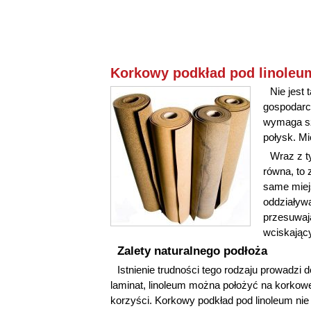
Korkowy podkład pod linoleum
Nie jest 
gospodarcz
wymaga sz
połysk. Mi
Wraz z ty
równa, to 
same miej
oddziaływ
przesuwają
wciskając
Zalety naturalnego podłoża
Istnienie trudności tego rodzaju prowadzi
laminat, linoleum można położyć na korkow
korzyści. Korkowy podkład pod linoleum nie 