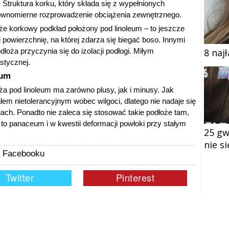
Struktura korku, który składa się z wypełnionych
wnomierne rozprowadzenie obciążenia zewnętrznego.
 że korkowy podkład położony pod linoleum – to jeszcze
 powierzchnię, na której zdarza się biegać boso. Innymi
łoża przyczynia się do izolacji podłogi. Miłym
8 naj
stycznej.
eum
a pod linoleum ma zarówno plusy, jak i minusy. Jak
łem nietolerancyjnym wobec wilgoci, dlatego nie nadaje się
ch. Ponadto nie zaleca się stosować takie podłoże tam,
 to panaceum i w kwestii deformacji powłoki przy stałym
25 gw
nie s
na Facebooku