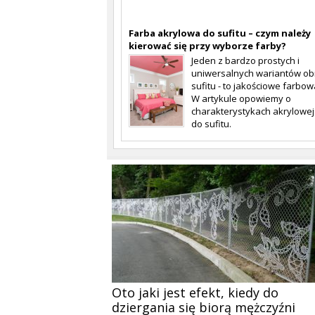
Farba akrylowa do sufitu – czym należy
kierować się przy wyborze farby?
Jeden z bardzo prostych i
uniwersalnych wariantów ob
sufitu - to jakościowe farbow
W artykule opowiemy o
charakterystykach akrylowej
do sufitu.
Oto jaki jest efekt, kiedy do
dziergania się biorą mężczyźni