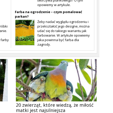
tworzywa piankowego? O tym
opowiemy w artykule.
Farba na ogrodzenie – czym pomalować
parkan?
Żeby nadać wyglądu ogrodzeniu i
róbki
przekształcić jego designe, można
anie.
udać się do takiego wariantu jak
farbowanie. W artykule opowiemy
 farby
jaka powinna być farba dla
zagrody.
20 zwierząt, które wiedzą, że miłość
matki jest najsilniejsza