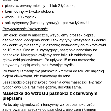
pieprz czerwony mielony – 1 lub 2 łyżeczki;
krem do rąk – 1 łyżka stołowa;
woda – 10 kropelek;
sok cytrynowy (kwas cytrynowy) – połowa łyżeczki.
Przygotowanie i stosowanie
Umieścić krem w miseczce, wsypujemy proszek pieprzu
czerwonego, dodajemy wodę i sok cytryny. Wszystkie składniki
dokładnie wymieszamy. Mieszankę wstawiamy do mikrofalówki
na 10 minut. Ona musi wystygnąć, następnie nanosimy na
paznokcie. Następnie owijamy ręce folią lub zakładamy
rękawiczki polietylenowe. Po upływie 15 minut maseczkę
zmywamy ciepłą wodą, nie używając mydła.
Po zabiegu smarujemy paznokcie kremem do rąk, ale najlepiej
olejem oliwkowym, nie zmywamy do rana.
Jeśli chodzi o częstotliwość robienia owej maseczki, 1-2 razy
tygodniowo lub 1 raz miesięcznie, decyduj sama.
Maseczka do wzrostu paznokci z czerwonym
pieprzem
Po to, aby stymulować intensywny wzrost paznokci zrób
zaoferowaną maseczkę do paznokci z pieprzem i kremem.