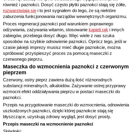
również i paznokci. Dosyć często płytki paznokci stają się żółte,
rozwarstwiają się
i to jest sygnałem do tego, że są niektóre
zaburzenia funkcjonowania narządów wewnętrznych organizmu.
Proces regeneracji paznokci pod warunkiem poprawnego
odżywiania, zażywania witamin, stosowanie
kąpieli rąk
i innych
zabiegów, przebiega dosyć długo. Więc wiele z nas szuka
sposobów na szybkie odnowienie paznokci. Oprócz tego, jeśli w
czasie jakiejś imprezy musisz mieć długie paznokcie, można
spróbować przyśpieszyć proces za pomocą maseczki z
czerwonego pieprzu.
Maseczka do wzmocnienia paznokci z czerwonym
pieprzem
Czerwony, ostry pieprz zawiera dużą ilość różnorodnych
substancji mineralnych, alkaloidów. Zażywanie ostrej przyprawy
wzmocni efekt oddziaływania pieprzu w postaci maseczki do
paznokci.
Przepis na przygotowanie maseczki do wzmocnienia, odnowienia
uszkodzonych paznokci, dzięki której paznokcie stają się
błyszczące, uzyskują zdrowy wygląd, jest dosyć prosty.
Przepis maseczki na wzmocnienie paznokci
Składniki: