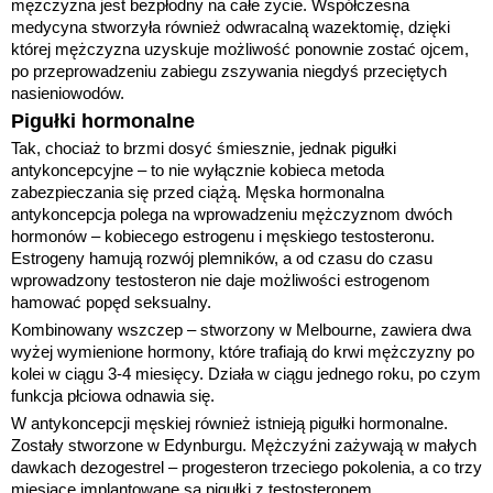
mężczyzna jest bezpłodny na całe życie. Współczesna
medycyna stworzyła również odwracalną wazektomię, dzięki
której mężczyzna uzyskuje możliwość ponownie zostać ojcem,
po przeprowadzeniu zabiegu zszywania niegdyś przeciętych
nasieniowodów.
Pigułki hormonalne
Tak, chociaż to brzmi dosyć śmiesznie, jednak pigułki
antykoncepcyjne – to nie wyłącznie kobieca metoda
zabezpieczania się przed ciążą. Męska hormonalna
antykoncepcja polega na wprowadzeniu mężczyznom dwóch
hormonów – kobiecego estrogenu i męskiego testosteronu.
Estrogeny hamują rozwój plemników, a od czasu do czasu
wprowadzony testosteron nie daje możliwości estrogenom
hamować popęd seksualny.
Kombinowany wszczep – stworzony w Melbourne, zawiera dwa
wyżej wymienione hormony, które trafiają do krwi mężczyzny po
kolei w ciągu 3-4 miesięcy. Działa w ciągu jednego roku, po czym
funkcja płciowa odnawia się.
W antykoncepcji męskiej również istnieją pigułki hormonalne.
Zostały stworzone w Edynburgu. Mężczyźni zażywają w małych
dawkach dezogestrel – progesteron trzeciego pokolenia, a co trzy
miesiące implantowane są pigułki z testosteronem.