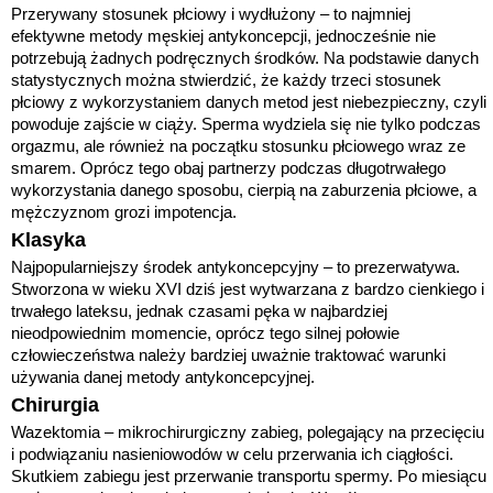
Przerywany stosunek płciowy i wydłużony – to najmniej
efektywne metody męskiej antykoncepcji, jednocześnie nie
potrzebują żadnych podręcznych środków. Na podstawie danych
statystycznych można stwierdzić, że każdy trzeci stosunek
płciowy z wykorzystaniem danych metod jest niebezpieczny, czyli
powoduje zajście w ciąży. Sperma wydziela się nie tylko podczas
orgazmu, ale również na początku stosunku płciowego wraz ze
smarem. Oprócz tego obaj partnerzy podczas długotrwałego
wykorzystania danego sposobu, cierpią na zaburzenia płciowe, a
mężczyznom grozi impotencja.
Klasyka
Najpopularniejszy środek antykoncepcyjny – to prezerwatywa.
Stworzona w wieku XVI dziś jest wytwarzana z bardzo cienkiego i
trwałego lateksu, jednak czasami pęka w najbardziej
nieodpowiednim momencie, oprócz tego silnej połowie
człowieczeństwa należy bardziej uważnie traktować warunki
używania danej metody antykoncepcyjnej.
Chirurgia
Wazektomia – mikrochirurgiczny zabieg, polegający na przecięciu
i podwiązaniu nasieniowodów w celu przerwania ich ciągłości.
Skutkiem zabiegu jest przerwanie transportu spermy. Po miesiącu