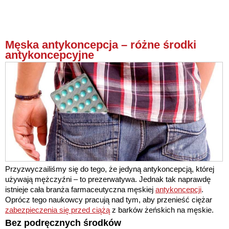
Męska antykoncepcja – różne środki
antykoncepcyjne
Przyzwyczailiśmy się do tego, że jedyną antykoncepcją, której
używają mężczyźni – to prezerwatywa. Jednak tak naprawdę
istnieje cała branża farmaceutyczna męskiej
antykoncepcji
.
Oprócz tego naukowcy pracują nad tym, aby przenieść ciężar
zabezpieczenia się przed ciążą
z barków żeńskich na męskie.
Bez podręcznych środków