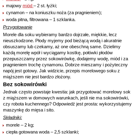
majowy
miód
– 2 st. łyżki;
cynamon – na koniuszku noża (za pragnieniem);
woda pitna, filtrowana – 1 szklanka.
Przygotowanie
Morele dla soku wybieramy bardzo dojrzałe, miękkie, lecz
nieuszkodzone. Płody myjemy pod bieżącą wodą i akuratnie
obsuszamy lub czekamy, aż one obeschną same. Dzielimy
każdą morelę wpół i wyciągamy kostkę, połówki płodów
przepuszczamy przez sokowirówkę, dodajemy wodę, miód i za
pragnieniem trochę cynamonu. Dobrze mieszamy i pożyteczny
napój jest gotowy. Jak widzicie, przepis morelowego soku z
miąższem nie jest bardzo złożony.
Bez sokowirówki
Jednak często powstaje kwestia: jak przygotować morelowy sok
z miąższem w domowych warunkach, jeśli nie ma sokowirówki,
czy robota kuchennego? Odpowiedź jest prosta: wykorzystujemy
maszynkę do mięsa i sito.
Składniki:
morele – 2 kg;
ciepła gotowana woda – 2,5 szklanki;