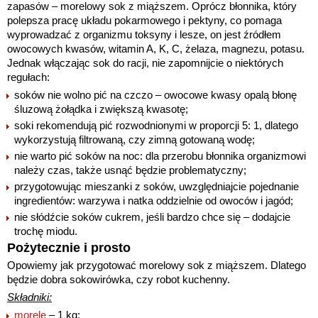
zapasów – morelowy sok z miąższem. Oprócz błonnika, który
polepsza pracę układu pokarmowego i pektyny, co pomaga
wyprowadzać z organizmu toksyny i lesze, on jest źródłem
owocowych kwasów, witamin A, K, C, żelaza, magnezu, potasu.
Jednak włączając sok do racji, nie zapomnijcie o niektórych
regułach:
soków nie wolno pić na czczo – owocowe kwasy opalą błonę
śluzową żołądka i zwiększą kwasotę;
soki rekomendują pić rozwodnionymi w proporcji 5: 1, dlatego
wykorzystują filtrowaną, czy zimną gotowaną wodę;
nie warto pić soków na noc: dla przerobu błonnika organizmowi
należy czas, także usnąć będzie problematyczny;
przygotowując mieszanki z soków, uwzględniajcie pojednanie
ingredientów: warzywa i natka oddzielnie od owoców i jagód;
nie słódźcie soków cukrem, jeśli bardzo chce się – dodajcie
trochę miodu.
Pożytecznie i prosto
Opowiemy jak przygotować morelowy sok z miąższem. Dlatego
będzie dobra sokowirówka, czy robot kuchenny.
Składniki:
morele
– 1 kg;