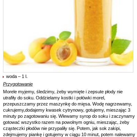
woda – 1 l.
Przygotowanie
Morele myjemy, śledzimy, żeby wymięte i zepsute płody nie
utrafiły do soku. Oddzielamy kostki i połówki morel,
przepuszczamy przez maszynkę do mięsa. Wodę nagrzewamy,
cukrujemy,dodajemy kwasek cytrynowy, gotujemy, mieszając 3
minuty po zagotowaniu się. Wlewamy syrop do soku i zaczynamy
gotować wszystko razem na powolnym ogniu, mieszając, żeby
cząsteczki płodów nie przypaliły się. Potem, jak sok zakipi,
zdejmujemy piankę i gotujemy w ciągu 10 minut, potem nalewamy