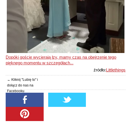
Dopóki goście wycierają łzy, mamy czas na obejrzenie tego
pięknego momentu w szczegółach...
źródło:
Littlethings
← Kliknij "Lubię to" i
dołącz do nas na
Facebooku