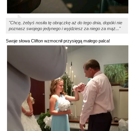
"Chcę, żebyś nosiła tę obrączkę aż do tego dnia, dopóki nie
poznasz swojego jedynego i wyjdziesz za niego za mąż..."
Swoje słowa Clifton wzmocnił przysięgą małego palca!