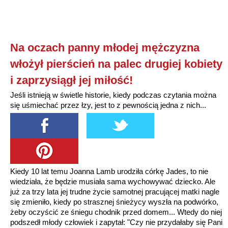
Na oczach panny młodej mężczyzna
włożył pierścień na palec drugiej kobiety
i zaprzysiągł jej miłość!
Jeśli istnieją w świetle historie, kiedy podczas czytania można
się uśmiechać przez łzy, jest to z pewnością jedna z nich...
Kiedy 10 lat temu Joanna Lamb urodziła córkę Jades, to nie
wiedziała, że będzie musiała sama wychowywać dziecko. Ale
już za trzy lata jej trudne życie samotnej pracującej matki nagle
się zmieniło, kiedy po strasznej śnieżycy wyszła na podwórko,
żeby oczyścić ze śniegu chodnik przed domem... Wtedy do niej
podszedł młody człowiek i zapytał: "Czy nie przydałaby się Pani