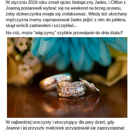
W styczniu 2016 roku zmarł ojciec biologiczny Jades, i Clifton z
Joanną postanowili wybrać się na weekend na brzeg oceanu,
żeby dziewczynka mogła się zrelaksować. Wtedy też ukochany
mężczyzna mamy zaproponował Jades pójść z nim do jubilera,
skąd wrócili zadowoleni i szczęśliwi...
No cóż, może "włączymy" szybkie przewijanie do dnia ślubu?
W najbardziej uroczysty i ekscytujący dla pary dzień, gdy
Jeanne i jej przyszły małżonek przygotowali się zaprzysięgnąć