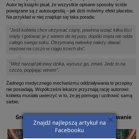
Autor tej książki pisał, że wszystkie opisane sposoby ściśle
powiązane są z autosugestią – jak dziś mówimy efekt placebo.
Na przykład w niej znajduje się taka porada:
"Jeśli kobieta chce utrzymać ciążę, powinna wziąć kilka liści
mięty i gotować je z winem do tej pory, dopóki mięta nie odda
całego swego soku. Otrzymaną nalewkę należy dawać
mężowi na czczo w ciągu trzech dni".
"Weź narząd płciowy dzika, wysusz go, zmiel. Jedz to na
czczo, popijając winem".
Żadnego medycznego mechanizmu oddziaływania te przepisy
nie posiadają. Współcześni lekarze przyznają rację autorowi:
kobieta musiała uwierzyć w to, że jej pomogą i uzdrowić samą
siebie.
Średniowieczny sposób na zdiagnozowanie
Znajdź najlepszą artykuł na
niepłodności
Facebooku