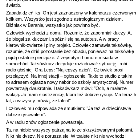
światło.
Zapada dzień iks. On jest zaznaczony w kalendarzu czerwonym
kółkiem. Wszystko jest zgodne z astrologicznym działem.
Bliźniak w Baranie, wszystko jak powinno być.
Człowiek wychodzi z domu. Rozumie, że zapomniał kluczy. A,
że biegał za kluczami, spóźnił się na autobus. A w pracy
kierownik-zwierze i pilny projekt. Człowiek zamawia taksówkę,
rozumie, że dziś pozostanie bez obiadu, ponieważ na taksówkę
pójdą ostatnie pieniądze. Z zepsutym humorem siada w
samochód. Taksówkarz decyduje rozładować sytuację i robi
radio głośniej. Gra Leps: "Najlepszy dzień". Człowiek prosi
przełączyć. Na innej stacji – ogłoszenie. Takie to studio z takim
to adresem ogłasza nowy nabór do szkoły artystycznej. Numer
powtarzają dwukrotnie. I taksówkarz mówi: "Och, a malarze
wołają. Ja mam siostrzenicę, która też dobrze rysuje. Ma teraz 5
lat, a wszyscy mówią, że talent".
I człowiek mu odpowiada ze smutkiem: "Ja też w dzieciństwie
dobrze rysowałem".
A w radiu znów ogłoszenie powtarzają.
Ta, na niebie wszyscy patrzą na to ze skrzyżowanymi palcami.
Nikt nie dyszy. Nie porusza się. W toaletę nikt nie wychodzi.