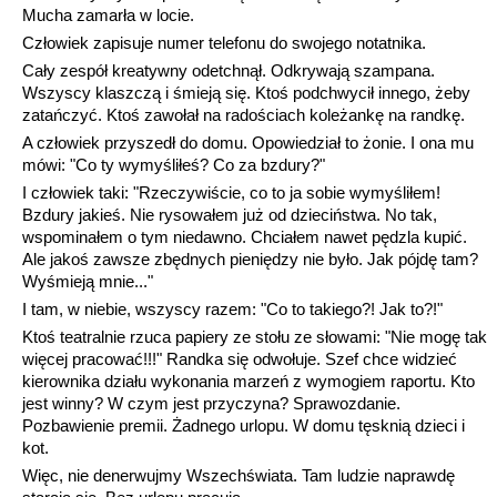
Mucha zamarła w locie.
Człowiek zapisuje numer telefonu do swojego notatnika.
Cały zespół kreatywny odetchnął. Odkrywają szampana.
Wszyscy klaszczą i śmieją się. Ktoś podchwycił innego, żeby
zatańczyć. Ktoś zawołał na radościach koleżankę na randkę.
A człowiek przyszedł do domu. Opowiedział to żonie. I ona mu
mówi: "Co ty wymyśliłeś? Co za bzdury?"
I człowiek taki: "Rzeczywiście, co to ja sobie wymyśliłem!
Bzdury jakieś. Nie rysowałem już od dzieciństwa. No tak,
wspominałem o tym niedawno. Chciałem nawet pędzla kupić.
Ale jakoś zawsze zbędnych pieniędzy nie było. Jak pójdę tam?
Wyśmieją mnie..."
I tam, w niebie, wszyscy razem: "Co to takiego?! Jak to?!"
Ktoś teatralnie rzuca papiery ze stołu ze słowami: "Nie mogę tak
więcej pracować!!!" Randka się odwołuje. Szef chce widzieć
kierownika działu wykonania marzeń z wymogiem raportu. Kto
jest winny? W czym jest przyczyna? Sprawozdanie.
Pozbawienie premii. Żadnego urlopu. W domu tęsknią dzieci i
kot.
Więc, nie denerwujmy Wszechświata. Tam ludzie naprawdę