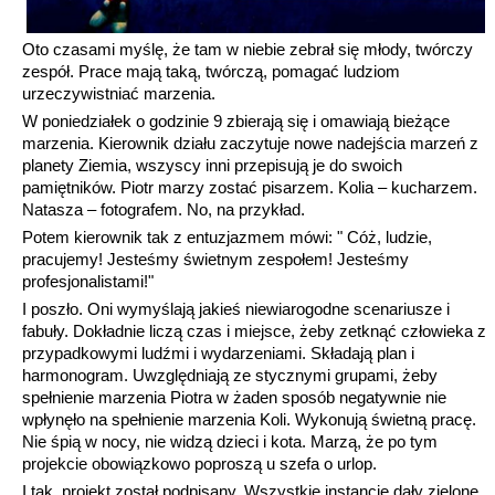
Oto czasami myślę, że tam w niebie zebrał się młody, twórczy
zespół. Prace mają taką, twórczą, pomagać ludziom
urzeczywistniać marzenia.
W poniedziałek o godzinie 9 zbierają się i omawiają bieżące
marzenia. Kierownik działu zaczytuje nowe nadejścia marzeń z
planety Ziemia, wszyscy inni przepisują je do swoich
pamiętników. Piotr marzy zostać pisarzem. Kolia – kucharzem.
Natasza – fotografem. No, na przykład.
Potem kierownik tak z entuzjazmem mówi: " Cóż, ludzie,
pracujemy! Jesteśmy świetnym zespołem! Jesteśmy
profesjonalistami!"
I poszło. Oni wymyślają jakieś niewiarogodne scenariusze i
fabuły. Dokładnie liczą czas i miejsce, żeby zetknąć człowieka z
przypadkowymi ludźmi i wydarzeniami. Składają plan i
harmonogram. Uwzględniają ze stycznymi grupami, żeby
spełnienie marzenia Piotra w żaden sposób negatywnie nie
wpłynęło na spełnienie marzenia Koli. Wykonują świetną pracę.
Nie śpią w nocy, nie widzą dzieci i kota. Marzą, że po tym
projekcie obowiązkowo poproszą u szefa o urlop.
I tak, projekt został podpisany. Wszystkie instancje dały zielone