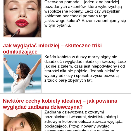
Czerwona pomada – jeden z najbardziej
pożądanych akcentów, które wykorzystują
współczesne kobiety. Lecz czy wszystkim
kobietom podchodzi pomada tego
jaskrawego koloru? Razem zorientujemy się
w tym pytaniu.
Jak wyglądać młodziej – skuteczne triki
odmładzające
Każda kobieta w duszy marzy nigdy nie
dziadzieć i wyglądać młodziej i świeżej. Lecz,
jak nie z żalem, czas jest niepodwładny i od
starości nikt nie pójdzie. Jednak niektóre
wybory odzieży i sposobu życia pozwolą
zrzucić parę zbędnych lat.
Niektóre cechy kobiety idealnej – jak powinna
wyglądać zadbana dziewczyna?
Zadbana dziewczyna z czystymi
paznokciami i włosami, świetlistą skórą i
zdrowym kolorem oblicza zawsze wygląda
pociągająco. Przypilnowany wygląd
zewnętrzny potrzebuje tylko minimum