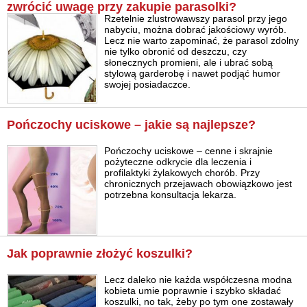
zwrócić uwagę przy zakupie parasolki?
Rzetelnie zlustrowawszy parasol przy jego
nabyciu, można dobrać jakościowy wyrób.
Lecz nie warto zapominać, że parasol zdolny
nie tylko obronić od deszczu, czy
słonecznych promieni, ale i ubrać sobą
stylową garderobę i nawet podjąć humor
swojej posiadaczce.
Pończochy uciskowe – jakie są najlepsze?
Pończochy uciskowe – cenne i skrajnie
pożyteczne odkrycie dla leczenia i
profilaktyki żylakowych chorób. Przy
chronicznych przejawach obowiązkowo jest
potrzebna konsultacja lekarza.
Jak poprawnie złożyć koszulki?
Lecz daleko nie każda współczesna modna
kobieta umie poprawnie i szybko składać
koszulki, no tak, żeby po tym one zostawały