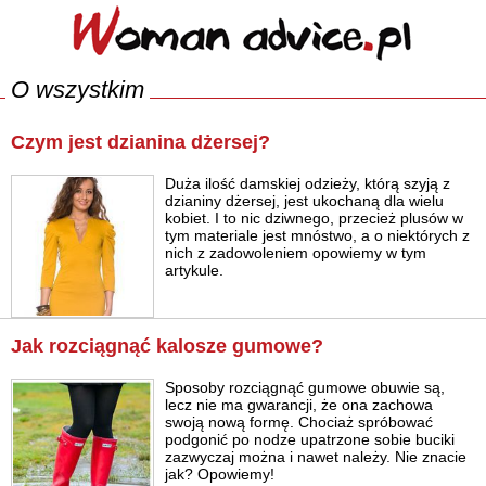
O wszystkim
Czym jest dzianina dżersej?
Duża ilość damskiej odzieży, którą szyją z
dzianiny dżersej, jest ukochaną dla wielu
kobiet. I to nic dziwnego, przecież plusów w
tym materiale jest mnóstwo, a o niektórych z
nich z zadowoleniem opowiemy w tym
artykule.
Jak rozciągnąć kalosze gumowe?
Sposoby rozciągnąć gumowe obuwie są,
lecz nie ma gwarancji, że ona zachowa
swoją nową formę. Chociaż spróbować
podgonić po nodze upatrzone sobie buciki
zazwyczaj można i nawet należy. Nie znacie
jak? Opowiemy!