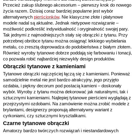
Przecież zakup ślubnego akcesorium – pierwszy krok do nowego
życia razem. Dzisiaj coraz bardziej popularne jest wybór
alternatywnych
pierścionków
. Nie klasyczne złote i platynowe
modele nadal są aktualne. Jednak nietypowe rozwiązanie –
możliwość podkreślić indywidualność i oryginalność swojej pary.
Tak jednymi z najmodniejszych stały się obrączki z tytanu. Przy
potrzebnej obróbce tytanu można osiągnąć lekkiego wybielania
metalu, co zresztą doprowadza do podobieństwa z białym złotem.
Również wyroby tytanowe dobrze poddają się farbowaniu i tonacji,
co pozwala robić najbardziej niezwykły design produktów.
Obrączki tytanowe z kamieniami
Tytanowe obrączki najczęściej łączą się z kamieniami. Ponieważ
samodzielnie metal nie jest bardzo atrakcyjny, jego przyjęto
ozdabia, i piękny decorum pod postacią kamieni – doskonały
wybór. Wyroby z tytanu można dekorować jak naturalnymi, tak i
sztucznymi kamieniami. Najlepiej tytanowe pierścieni wyglądają z
przejrzystymi ozdobami. Na zamówienie można zrobić modele z
brylantami, designerzy proponują alternatywny wariant z
cyrkoniami, czy sztucznymi krysztalikami.
Czarne tytanowe obrączki
Amatorzy bardzo twórczych rozwiązań i niestandardowych