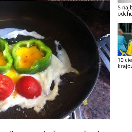
5 naj
odchu
10 ci
krajó