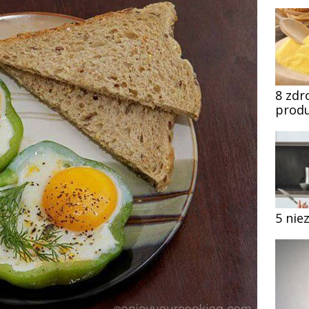
8 zdr
produ
5 nie