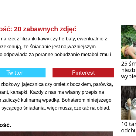
ość: 20 zabawnych zdjęć
na rzecz filiżanki kawy czy herbaty, ewentualnie z
rzekonują, że śniadanie jest najważniejszym
ono odpowiada za poranne pobudzanie metabolizmu i
25 śm
niezb
wybie
n zbożowy, jajecznica czy omlet z boczkiem, parówką,
oissant, kanapki. Każdy z nas ma własny przepis na
e zaliczyć kulinarną wpadkę. Bohaterom niniejszego
ść sycącego śniadania, więc muszą czekać na obiad.
10 ta
ość.
odchu