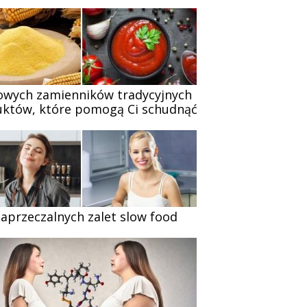
owych zamienników tradycyjnych
któw, które pomogą Ci schudnąć
zaprzeczalnych zalet slow food