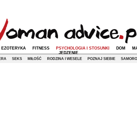
EZOTERYKA
FITNESS
PSYCHOLOGIA I STOSUNKI
DOM
M
JEDZENIE
ERA
SEKS
MIŁOŚĆ
RODZINA I WESELE
POZNAJ SIEBIE
SAMORO