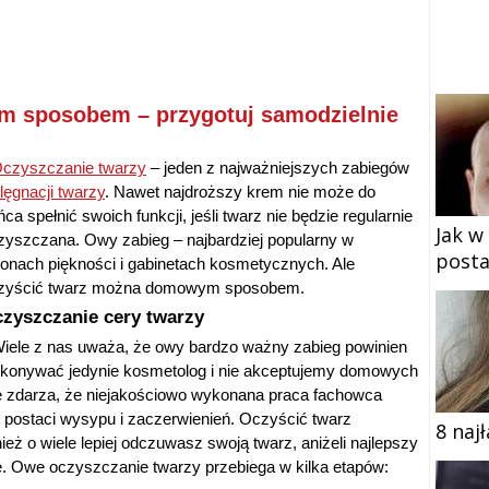
m sposobem – przygotuj samodzielnie
czyszczanie twarzy
– jeden z najważniejszych zabiegów
elęgnacji twarzy
. Nawet najdroższy krem nie może do
ca spełnić swoich funkcji, jeśli twarz nie będzie regularnie
Jak w
zyszczana. Owy zabieg – najbardziej popularny w
posta
lonach piękności i gabinetach kosmetycznych. Ale
zyścić twarz można domowym sposobem.
zyszczanie cery twarzy
iele z nas uważa, że owy bardzo ważny zabieg powinien
konywać jedynie kosmetolog i nie akceptujemy domowych
ę zdarza, że niejakościowo wykonana praca fachowca
 postaci wysypu i zaczerwienień. Oczyścić twarz
8 naj
 o wiele lepiej odczuwasz swoją twarz, aniżeli najlepszy
. Owe oczyszczanie twarzy przebiega w kilka etapów: