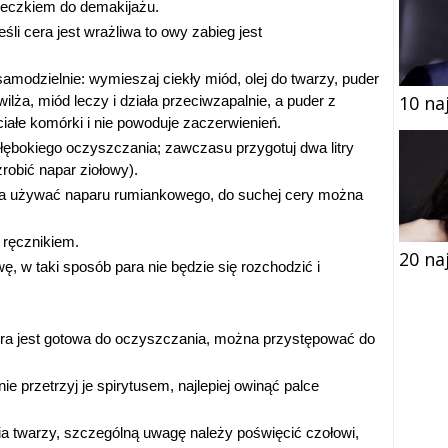
leczkiem do demakijażu.
eśli cera jest wrażliwa to owy zabieg jest
modzielnie: wymieszaj ciekły miód, olej do twarzy, puder
10 na
awilża, miód leczy i działa przeciwzapalnie, a puder z
iałe komórki i nie powoduje zaczerwienień.
łębokiego oczyszczania; zawczasu przygotuj dwa litry
robić napar ziołowy).
żna używać naparu rumiankowego, do suchej cery można
 ręcznikiem.
20 na
ę, w taki sposób para nie będzie się rozchodzić i
cera jest gotowa do oczyszczania, można przystępować do
e przetrzyj je spirytusem, najlepiej owinąć palce
 twarzy, szczególną uwagę należy poświęcić czołowi,