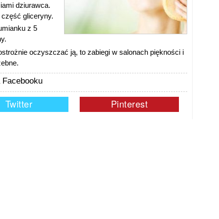
iami dziurawca.
 część gliceryny.
umianku z 5
y.
ostrożnie oczyszczać ją, to zabiegi w salonach piękności i
zebne.
na Facebooku