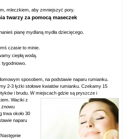
em, mleczkiem, aby zmniejszyć pory.
nia twarzy za pomocą maseczek
 nanieś pianę mydlaną mydła dziecięcego.
imś czasie to minie.
wamy ciepłą wodą.
 tygodniowo.
domowym sposobem, na podstawie naparu rumianku.
y 2-3 łyżki stołowe kwiatów rumianku. Czekamy 15
yków i brudu. W miejscach gdzie są pryszcze i
kiem.
Waciki z
e znowu
 trwa około 30
stawie naparu
 Następnie