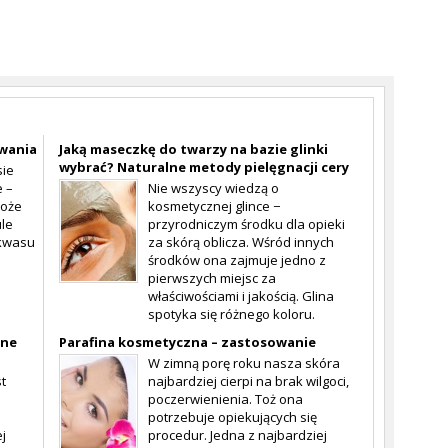
owania
Jaką maseczkę do twarzy na bazie glinki
wybrać? Naturalne metody pielęgnacji cery
sie
e –
Nie wszyscy wiedzą o
może
kosmetycznej glince −
ule
przyrodniczym środku dla opieki
 kwasu
za skórą oblicza. Wśród innych
środków ona zajmuje jedno z
pierwszych miejsc za
właściwościami i jakością. Glina
spotyka się różnego koloru.
tne
Parafina kosmetyczna – zastosowanie
W zimną porę roku nasza skóra
t
najbardziej cierpi na brak wilgoci,
poczerwienienia. Toż ona
potrzebuje opiekujących się
j
procedur. Jedna z najbardziej