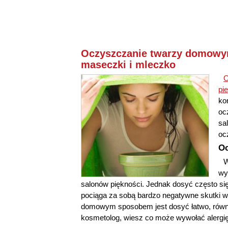
Oczyszczanie twarzy domowy
maseczki i mleczko
O
pi
koń
oc
sa
oc
Oc
W
wy
salonów piękności. Jednak dosyć często si
pociąga za sobą bardzo negatywne skutki w
domowym sposobem jest dosyć łatwo, również
kosmetolog, wiesz co może wywołać alergię