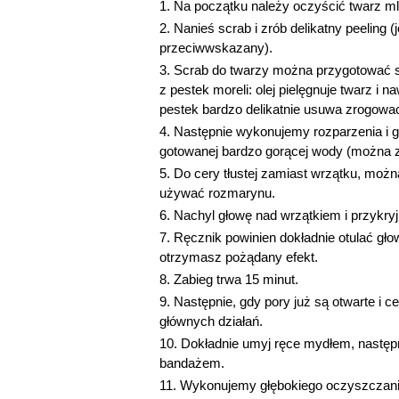
Na początku należy oczyścić twarz m
Nanieś scrab i zrób delikatny peeling (j
przeciwwskazany).
Scrab do twarzy można przygotować sa
z pestek moreli: olej pielęgnuje twarz i n
pestek bardzo delikatnie usuwa zrogowac
Następnie wykonujemy rozparzenia i g
gotowanej bardzo gorącej wody (można z
Do cery tłustej zamiast wrzątku, mo
używać rozmarynu.
Nachyl głowę nad wrzątkiem i przykryj
Ręcznik powinien dokładnie otulać głow
otrzymasz pożądany efekt.
Zabieg trwa 15 minut.
Następnie, gdy pory już są otwarte i 
głównych działań.
Dokładnie umyj ręce mydłem, następni
bandażem.
Wykonujemy głębokiego oczyszczania