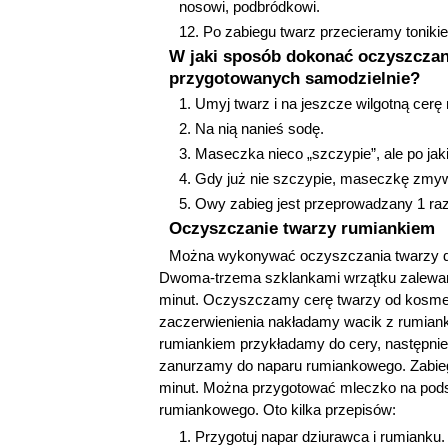
nosowi, podbródkowi.
Po zabiegu twarz przecieramy toniki
W jaki sposób dokonać oczyszcza
przygotowanych samodzielnie?
Umyj twarz i na jeszcze wilgotną cerę
Na nią nanieś sodę.
Maseczka nieco „szczypie”, ale po jak
Gdy już nie szczypie, maseczkę zmy
Owy zabieg jest przeprowadzany 1 raz
Oczyszczanie twarzy rumiankiem
Można wykonywać oczyszczania twarzy 
Dwoma-trzema szklankami wrzątku zalewam
minut. Oczyszczamy cerę twarzy od kosmet
zaczerwienienia nakładamy wacik z rumian
rumiankiem przykładamy do cery, następni
zanurzamy do naparu rumiankowego. Zabieg
minut. Można przygotować mleczko na pod
rumiankowego. Oto kilka przepisów:
Przygotuj napar dziurawca i rumianku.