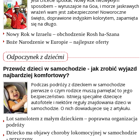
Jeśli chcecie spotkać Nowy Rok niezwykłym
sposobem – wyruszajcie na Goa, i morze jaskrawych
wrażeń wam jest zabezpieczone! Noworoczne
święto, doprawione indyjskim kolorytem, zapamięta
się na długo.
Nowy Rok w Izraelu – obchodzenie Rosh ha-Szana
Boże Narodzenie w Europie – najlepsze oferty
Odpoczynek z dziećmi
Przewóz dzieci w samochodzie - jak zrobić wyjazd
najbardziej komfortowy?
Podczas podróży z dzieckiem w samochodzie
pierwsze o czym rodzice muszą pamiętać to jego
bezpieczeństwo. Istnieją specjalne dziecięce
autofotele i niektóre reguły znajdowania dzieci w
samochodzie. O nich dowiadujecie się z artykułu.
Lot samolotem z małym dzieckiem – poprawna organizacja
podróży
Dziecko ma objawy choroby lokomocyjnej w samochodzie
- przyczyny