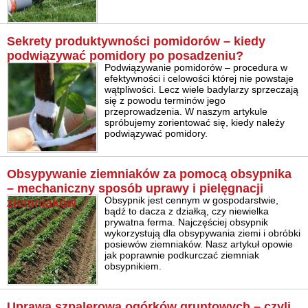
Sekrety produktywności pomidorów – kiedy
podwiązywać pomidory po posadzeniu?
Podwiązywanie pomidorów – procedura w
efektywności i celowości której nie powstaje
wątpliwości. Lecz wiele badylarzy sprzeczają
się z powodu terminów jego
przeprowadzenia. W naszym artykule
spróbujemy zorientować się, kiedy należy
podwiązywać pomidory.
Obsypywanie ziemniaków za pomocą obsypnika
– mechaniczny sposób uprawy i pielęgnacji
Obsypnik jest cennym w gospodarstwie,
ziemniaków
bądź to dacza z działką, czy niewielka
prywatna ferma. Najczęściej obsypnik
wykorzystują dla obsypywania ziemi i obróbki
posiewów ziemniaków. Nasz artykuł opowie
jak poprawnie podkurczać ziemniak
obsypnikiem.
Uprawa szpalerowa ogórków gruntowych – czyli