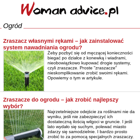
Ogród
Zraszacz własnymi rękami – jak zainstalować
system nawadniania ogrodu?
Żeby pozbyć się od męczącej konieczności
biegać po działce z konewką i wiadrami,
nieobowiązkowo kupować drogie systemy,
czyli zraszacze. Proste "zraszacze"
nieskomplikowanie zrobić swoimi rękami.
Opowiemy o tym w artykule.
Zraszacze do ogrodu – jak zrobić najlepszy
wybór?
Najrzetelniejsze odejście za roślinami nie da
wyniku, jeśli nie zabezpieczyć ich
dostateczną ilością wilgoci w gruncie. I jeśli
lato wydało się suchym, polewać miasto
zdarzy się samodzielnie. I bardzo prosto
zrobić to za pomocą specjalnych zraszaczy.