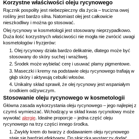
Korzystne właściwości oleju rycynowego
Rącznik pospolity jest niebezpieczny dla życia – trucizna owej
rośliny jest bardzo silna. Natomiast olej jest całkowicie
nieszkodliwy i można go stosować.
Olej rycynowy w kosmetologii jest stosowany nieprzypadkowo.
Duża ilość korzystnych właściwości nie mogła nie zwrócić uwagi
kosmetologów i fryzjerów:
Olej rycynowy działa bardzo delikatnie, dlatego może być
stosowany do skóry suchej i wrażliwej.
Środek może wybielać cerę i usuwać plamy pigmentowe.
Maseczki i kremy na podstawie oleju rycynowego trafiają w
głąb skóry i aktywują cebulki włosów.
Unikalny skład sprawił, że olej rycynowy jest wspaniałym
środkiem odżywczym.
Stosowanie oleju rycynowego w kosmetologii
Główna zasada wykorzystania oleju rycynowego – jego najlepiej z
czymś wymieszać. Wchodzący w skład kwas rycynolowy może
wywołać
alergię
. Idealne proporcje – jedna część oleju
rycynowego na trzy części innego środka.
Zwykły krem do twarzy z dodawaniem oleju rycynowego
staje się bardziej efektywny. Do słoiczka wystarczy dodać