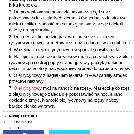
kilka kropelek.
Do przygotowania maseczki odżywczej będziesz
potrzebowała kilku utartych ziemniaków, jednej łyżki stołowej
mleka i żółtko. Nanosić mieszankę na twarz, szyję i dekolt
należy grubą warstwą.
Do cery suchej będzie pasować maseczka z olejem
rycynowym i owocami. Również można dodać twaróg lub kefir.
Wazelina z olejem rycynowym wspaniale nawilża usta.
Najlepszą maseczkę do włosów można przygotować z oleju
rycynowego i ostrej papryki. Zastąpiwszy paprykę sokiem z
cebuli, można otrzymać wspaniały środek do porostu włosów.
Olej rycynowy z nagietkiem lekarskim – wspaniały środek
przeciwłupieżowy.
Olej rycynowy
można nanosić na rzęsy. Maseczkę do rzęs
z oleju rycynowego zaleca się pozostawiać na noc, a rano
dokładnie zmyć. Nanosić olej rycynowy na rzęsy należy
bardzo cienką warstwą.
← Kliknij "Lubię to" i
dołącz do nas na
Facebooku