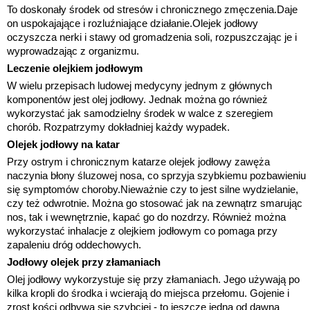
To doskonały środek od stresów i chronicznego zmęczenia.Daje
on uspokajające i rozluźniające działanie.Olejek jodłowy
oczyszcza nerki i stawy od gromadzenia soli, rozpuszczając je i
wyprowadzając z organizmu.
Leczenie olejkiem jodłowym
W wielu przepisach ludowej medycyny jednym z głównych
komponentów jest olej jodłowy. Jednak można go również
wykorzystać jak samodzielny środek w walce z szeregiem
chorób. Rozpatrzymy dokładniej każdy wypadek.
Olejek jodłowy na katar
Przy ostrym i chronicznym katarze olejek jodłowy zawęża
naczynia błony śluzowej nosa, co sprzyja szybkiemu pozbawieniu
się symptomów choroby.Nieważnie czy to jest silne wydzielanie,
czy też odwrotnie. Można go stosować jak na zewnątrz smarując
nos, tak i wewnętrznie, kapać go do nozdrzy. Również można
wykorzystać inhalacje z olejkiem jodłowym co pomaga przy
zapaleniu dróg oddechowych.
Jodłowy olejek przy złamaniach
Olej jodłowy wykorzystuje się przy złamaniach. Jego używają po
kilka kropli do środka i wcierają do miejsca przełomu. Gojenie i
zrost kości odbywa się szybciej - to jeszcze jedna od dawna