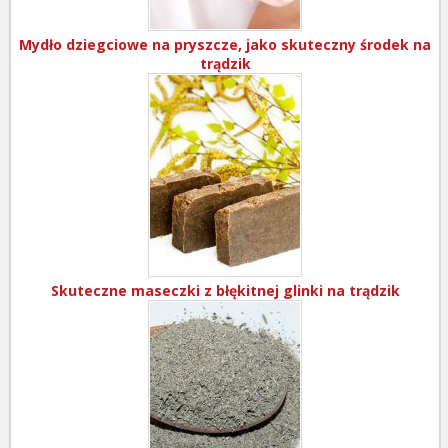
Mydło dziegciowe na pryszcze, jako skuteczny środek na
trądzik
Skuteczne maseczki z błękitnej glinki na trądzik