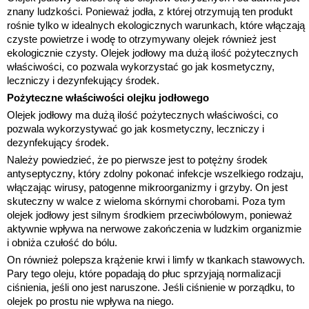
znany ludzkości. Ponieważ jodła, z której otrzymują ten produkt
rośnie tylko w idealnych ekologicznych warunkach, które włączają
czyste powietrze i wodę to otrzymywany olejek również jest
ekologicznie czysty. Olejek jodłowy ma dużą ilość pożytecznych
właściwości, co pozwala wykorzystać go jak kosmetyczny,
leczniczy i dezynfekujący środek.
Pożyteczne właściwości olejku jodłowego
Olejek jodłowy ma dużą ilość pożytecznych właściwości, co
pozwala wykorzystywać go jak kosmetyczny, leczniczy i
dezynfekujący środek.
Należy powiedzieć, że po pierwsze jest to potężny środek
antyseptyczny, który zdolny pokonać infekcje wszelkiego rodzaju,
włączając wirusy, patogenne mikroorganizmy i grzyby. On jest
skuteczny w walce z wieloma skórnymi chorobami. Poza tym
olejek jodłowy jest silnym środkiem przeciwbólowym, ponieważ
aktywnie wpływa na nerwowe zakończenia w ludzkim organizmie
i obniża czułość do bólu.
On również polepsza krążenie krwi i limfy w tkankach stawowych.
Pary tego oleju, które popadają do płuc sprzyjają normalizacji
ciśnienia, jeśli ono jest naruszone. Jeśli ciśnienie w porządku, to
olejek po prostu nie wpływa na niego.