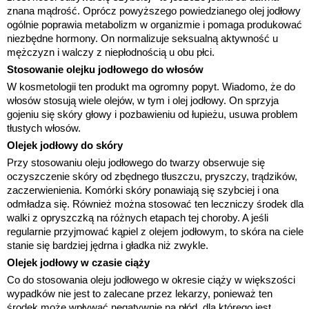
znana mądrość. Oprócz powyższego powiedzianego olej jodłowy
ogólnie poprawia metabolizm w organizmie i pomaga produkować
niezbędne hormony. On normalizuje seksualną aktywność u
mężczyzn i walczy z niepłodnością u obu płci.
Stosowanie olejku jodłowego do włosów
W kosmetologii ten produkt ma ogromny popyt. Wiadomo, że do
włosów stosują wiele olejów, w tym i olej jodłowy. On sprzyja
gojeniu się skóry głowy i pozbawieniu od łupieżu, usuwa problem
tłustych włosów.
Olejek jodłowy do skóry
Przy stosowaniu oleju jodłowego do twarzy obserwuje się
oczyszczenie skóry od zbędnego tłuszczu, pryszczy, trądzików,
zaczerwienienia. Komórki skóry ponawiają się szybciej i ona
odmładza się. Również można stosować ten leczniczy środek dla
walki z opryszczką na różnych etapach tej choroby. A jeśli
regularnie przyjmować kąpiel z olejem jodłowym, to skóra na ciele
stanie się bardziej jędrna i gładka niż zwykle.
Olejek jodłowy w czasie ciąży
Co do stosowania oleju jodłowego w okresie ciąży w większości
wypadków nie jest to zalecane przez lekarzy, ponieważ ten
środek może wpływać negatywnie na płód, dla którego jest